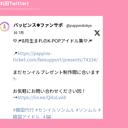
X(旧Twitter)
パッピンス❄ファンサポ
@pappinstokyo
·
30 7月
💛🎆8月生まれのK-POPアイドル集💛🎆
📍
https://pappins-
ticket.com/fansupport/presents/74334/
まだセンイルプレゼント制作間に合います
✨
お気軽にお問い合わせください💌！
→
https://lin.ee/QduLvo8
#韓国代行
#センイルソンムル
#ソンムル
#
韓国アイドル
4
1
Twitter