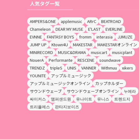
人気タグ一覧
AMPERS&ONE
applemusic
ARrC
BEATROAD
Chameleon
DEAR MY MUSE
E'LAST
EVERLINE
EVNNE
FANTASY BOYS
fromm
interasia
JJMUZE
JUMP UP
Ktown4U
MAKESTAR
MAKESTARオンライン
MINIRECORD
MUSIC&DRAMA
musicart
musicplant
NouerA
Performante
RESCENE
soundwave
TRENDZ
tripleS
UNIS
VANNER
Withmuu
xikers
YOUNITE
アップルミュージック
アップルミュージックオンライン
カップホルダー
サウンドウェーブ
サウンドウェーブオンライン
누에라
싸이커스
앰퍼샌드원
유나이트
유니스
트렌드지
트리플에스
판타지보이즈