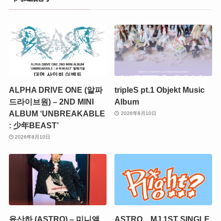
ALPHA DRIVE ONE (알파
tripleS pt.1 Objekt Music
드라이브원) – 2ND MINI
Album
ALBUM ‘UNBREAKABLE
2026年8月10日
: 少年BEAST’
2026年8月10日
윤산하 (ASTRO) – 미니앨
ASTRO MJ 1ST SINGLE