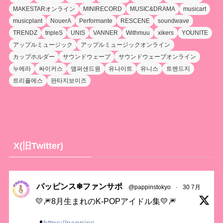
MAKESTARオンライン
MINIRECORD
MUSIC&DRAMA
musicart
musicplant
NouerA
Performante
RESCENE
soundwave
TRENDZ
tripleS
UNIS
VANNER
Withmuu
xikers
YOUNITE
アップルミュージック
アップルミュージックオンライン
カップホルダー
サウンドウェーブ
サウンドウェーブオンライン
누에라
싸이커스
앰퍼샌드원
유나이트
유니스
트렌드지
트리플에스
판타지보이즈
X(旧Twitter)
パッピンス❄ファンサポ
@pappinstokyo
·
30 7月
💛🎆8月生まれのK-POPアイドル集💛🎆