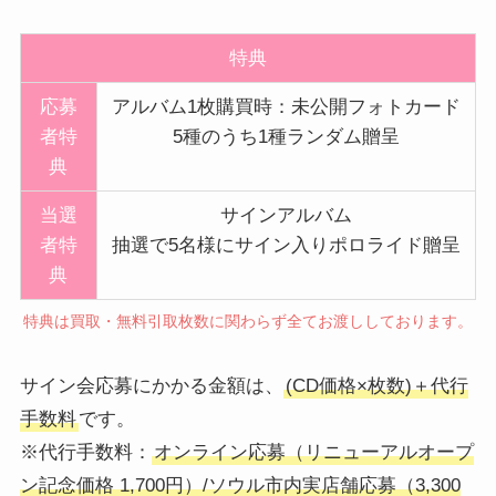
特典
応募
アルバム1枚購買時：未公開フォトカード
者特
5種のうち1種ランダム贈呈
典
当選
サインアルバム
者特
抽選で5名様にサイン入りポロライド贈呈
典
特典は買取・無料引取枚数に関わらず全てお渡ししております。
サイン会応募にかかる金額は、
(CD価格×枚数)＋代行
手数料
です。
※代行手数料：
オンライン応募（リニューアルオープ
ン記念価格 1,700円）/ソウル市内実店舗応募（3,300