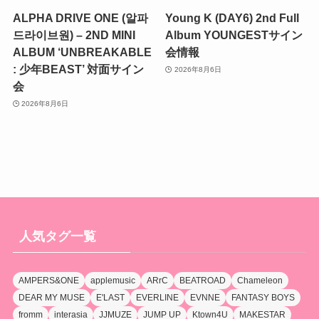
ALPHA DRIVE ONE (알파
Young K (DAY6) 2nd Full
드라이브원) – 2ND MINI
Album YOUNGESTサイン
ALBUM ‘UNBREAKABLE
会情報
: 少年BEAST’ 対面サイン
2026年8月6日
会
2026年8月6日
人気タグ一覧
AMPERS&ONE
applemusic
ARrC
BEATROAD
Chameleon
DEAR MY MUSE
E'LAST
EVERLINE
EVNNE
FANTASY BOYS
fromm
interasia
JJMUZE
JUMP UP
Ktown4U
MAKESTAR