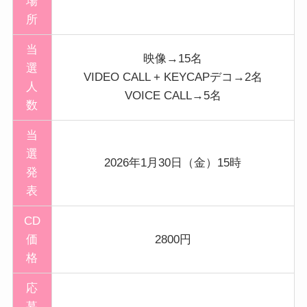
場
所
当
映像→15名
選
VIDEO CALL + KEYCAPデコ→2名
人
VOICE CALL→5名
数
当
選
2026年1月30日（金）15時
発
表
CD
価
2800円
格
応
募