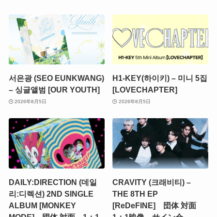
서은광 (SEO EUNKWANG)
H1-KEY(하이키) – 미니 5집
– 싱글앨범 [OUR YOUTH]
[LOVECHAPTER]
2026年8月5日
2026年8月5日
DAILY:DIRECTION (데일
CRAVITY (크래비티) –
리:디렉션) 2ND SINGLE
THE 8TH EP
ALBUM [MONKEY
[ReDeFINE] 団体 対面
MODE] 団体 対面 1：1
1：1映像 サイン会