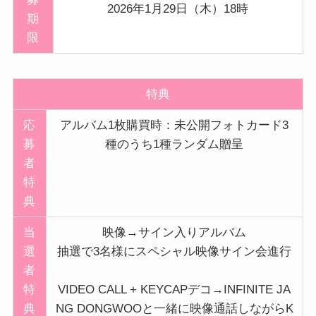
2026年1月29日（木）18時
期
限
特典
応
アルバム1枚購買時：未公開フォトカード3
募
種のうち1種ランダム贈呈
者
特
典
当
映像→サイン入りアルバム
選
抽選で3名様にスペシャル映像サイン会進行
者
特
VIDEO CALL + KEYCAPデコ→INFINITE JA
典
NG DONGWOOと一緒に映像通話しながらK