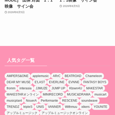
映像 サイン会
2026年8月5日
2026年8月5日
人気タグ一覧
AMPERS&ONE
applemusic
ARrC
BEATROAD
Chameleon
DEAR MY MUSE
E'LAST
EVERLINE
EVNNE
FANTASY BOYS
fromm
interasia
JJMUZE
JUMP UP
Ktown4U
MAKESTAR
MAKESTARオンライン
MINIRECORD
MUSIC&DRAMA
musicart
musicplant
NouerA
Performante
RESCENE
soundwave
TRENDZ
tripleS
UNIS
VANNER
Withmuu
xikers
YOUNITE
アップルミュージック
アップルミュージックオンライン