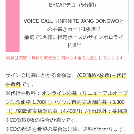
EYCAPデコ（5分間）
VOICE CALL→INFINITE JANG DONGWOと
の手書きカード1枚贈呈
抽選で1名様に指定ポーズのサインポロライ
ド贈呈
特典は買取・無料引取枚数に関わらず全てお渡ししております。
サイン会応募にかかる金額は、
(CD価格×枚数)＋代行
手数料
です。
※代行手数料：
オンライン応募（リニューアルオープ
ン記念価格 1,700円）/ソウル市内実店舗応募（3,300
円）/京畿道実店舗応募（4,400円）/それ以外：要相談
※CD買取0枚の場合の値段です。
※CDの配送を希望の場合は別途、送料がかかります。