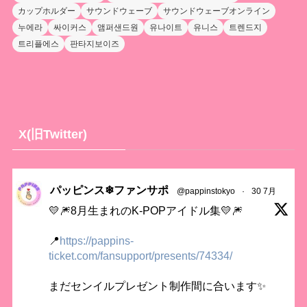
カップホルダー
サウンドウェーブ
サウンドウェーブオンライン
누에라
싸이커스
앰퍼샌드원
유나이트
유니스
트렌드지
트리플에스
판타지보이즈
X(旧Twitter)
パッピンス❄ファンサポ
@pappinstokyo
·
30 7月
💛🎆8月生まれのK-POPアイドル集💛🎆
📍
https://pappins-
ticket.com/fansupport/presents/74334/
まだセンイルプレゼント制作間に合います✨