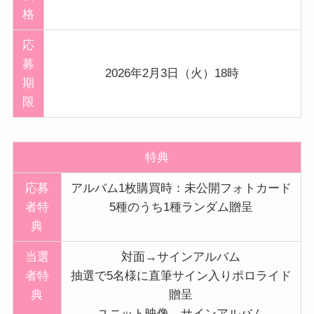
格
応
募
2026年2月3日（火）18時
期
限
特典
応募
アルバム1枚購買時：未公開フォトカード
者特
5種のうち1種ランダム贈呈
典
当選
対面→サインアルバム
者特
抽選で5名様に直筆サイン入りポロライド
典
贈呈
ユニット映像→サインアルバム