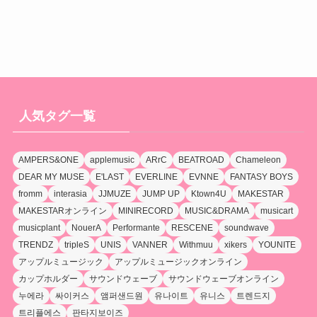
人気タグ一覧
AMPERS&ONE
applemusic
ARrC
BEATROAD
Chameleon
DEAR MY MUSE
E'LAST
EVERLINE
EVNNE
FANTASY BOYS
fromm
interasia
JJMUZE
JUMP UP
Ktown4U
MAKESTAR
MAKESTARオンライン
MINIRECORD
MUSIC&DRAMA
musicart
musicplant
NouerA
Performante
RESCENE
soundwave
TRENDZ
tripleS
UNIS
VANNER
Withmuu
xikers
YOUNITE
アップルミュージック
アップルミュージックオンライン
カップホルダー
サウンドウェーブ
サウンドウェーブオンライン
누에라
싸이커스
앰퍼샌드원
유나이트
유니스
트렌드지
트리플에스
판타지보이즈