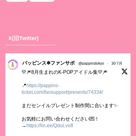
X(旧Twitter)
パッピンス❄ファンサポ
@pappinstokyo
·
30 7月
💛🎆8月生まれのK-POPアイドル集💛🎆
📍
https://pappins-
ticket.com/fansupport/presents/74334/
まだセンイルプレゼント制作間に合います✨
お気軽にお問い合わせください💌！
→
https://lin.ee/QduLvo8