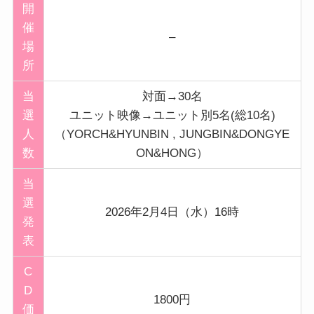
開
催
–
場
所
当
対面→30名
選
ユニット映像→ユニット別5名(総10名)
人
（YORCH&HYUNBIN , JUNGBIN&DONGYE
数
ON&HONG）
当
選
2026年2月4日（水）16時
発
表
C
D
1800円
価