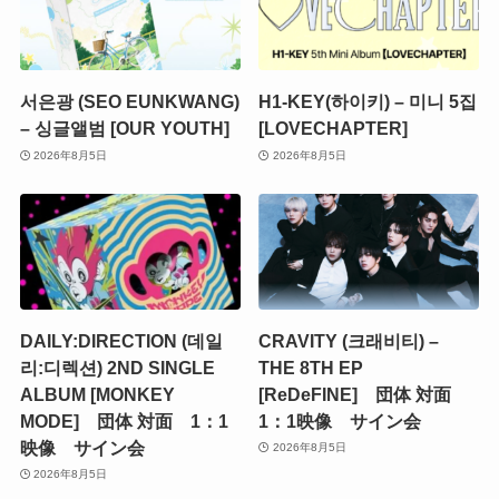
서은광 (SEO EUNKWANG)
H1-KEY(하이키) – 미니 5집
– 싱글앨범 [OUR YOUTH]
[LOVECHAPTER]
2026年8月5日
2026年8月5日
DAILY:DIRECTION (데일
CRAVITY (크래비티) –
리:디렉션) 2ND SINGLE
THE 8TH EP
ALBUM [MONKEY
[ReDeFINE] 団体 対面
MODE] 団体 対面 1：1
1：1映像 サイン会
映像 サイン会
2026年8月5日
2026年8月5日