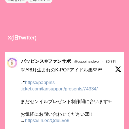
X(旧Twitter)
パッピンス❄ファンサポ
@pappinstokyo
·
30 7月
💛🎆8月生まれのK-POPアイドル集💛🎆
📍
https://pappins-
ticket.com/fansupport/presents/74334/
まだセンイルプレゼント制作間に合います✨
お気軽にお問い合わせください💌！
→
https://lin.ee/QduLvo8