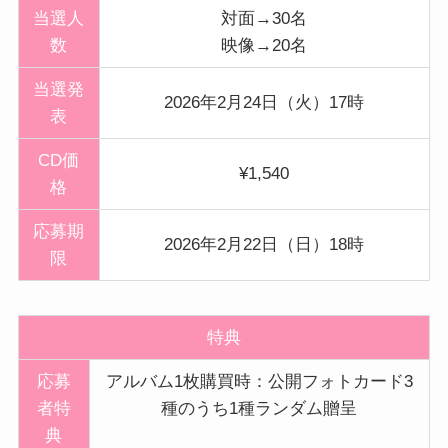
当選人
対面→30名
数
映像→20名
当選発
2026年2月24日（火）17時
表
CD価
¥1,540
格
応募期
2026年2月22日（日）18時
限
特典
応募
アルバム1枚購買時：公開フォトカード3
者特
種のうち1種ランダム贈呈
典