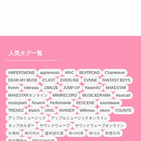
人気タグ一覧
AMPERS&ONE
applemusic
ARrC
BEATROAD
Chameleon
DEAR MY MUSE
E'LAST
EVERLINE
EVNNE
FANTASY BOYS
fromm
interasia
JJMUZE
JUMP UP
Ktown4U
MAKESTAR
MAKESTARオンライン
MINIRECORD
MUSIC&DRAMA
musicart
musicplant
NouerA
Performante
RESCENE
soundwave
TRENDZ
tripleS
UNIS
VANNER
Withmuu
xikers
YOUNITE
アップルミュージック
アップルミュージックオンライン
カップホルダー
サウンドウェーブ
サウンドウェーブオンライン
누에라
싸이커스
앰퍼샌드원
유나이트
유니스
트렌드지
트리플에스
판타지보이즈