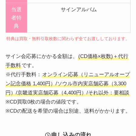
当選
サインアルバム
者特
典
特典は買取・無料引取枚数に関わらず全てお渡ししております。
サイン会応募にかかる金額は、
(CD価格×枚数)＋代行
手数料
です。
※代行手数料：
オンライン応募（リニューアルオープ
ン記念価格 1,400円）/ソウル市内実店舗応募（3,300
円）/京畿道実店舗応募（4,400円）/それ以外：要相談
※CD買取0枚の場合の値段です。
※CDの配送を希望の場合は別途、送料がかかります。
申し込みの流れ