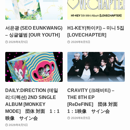
서은광 (SEO EUNKWANG)
H1-KEY(하이키) – 미니 5집
– 싱글앨범 [OUR YOUTH]
[LOVECHAPTER]
2026年8月5日
2026年8月5日
DAILY:DIRECTION (데일
CRAVITY (크래비티) –
리:디렉션) 2ND SINGLE
THE 8TH EP
ALBUM [MONKEY
[ReDeFINE] 団体 対面
MODE] 団体 対面 1：1
1：1映像 サイン会
映像 サイン会
2026年8月5日
2026年8月5日