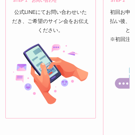
STEP 1 お問い合わせ
STEP 2 
公式LINEにてお問い合わせいた
初回お申
だき、ご希望のサイン会をお伝え
払い後、
ください。
と
※初回注