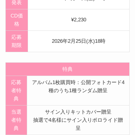
発表
CD価
¥2,230
格
応募
2026年2月25日(水)18時
期限
特典
応募
アルバム1枚購買時：公開フォトカード4
者特
種のうち1種ランダム贈呈
典
当選
サイン入りキットカバー贈呈
者特
抽選で4名様にサイン入りポロライド贈
典
呈