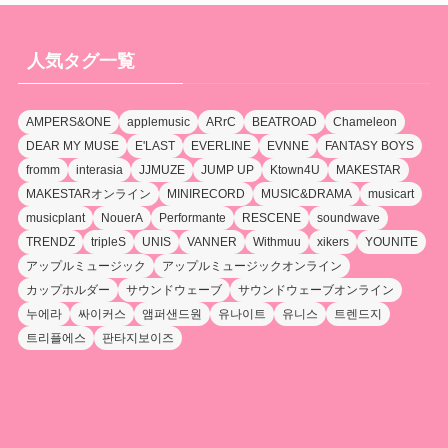
人気タグ一覧
AMPERS&ONE
applemusic
ARrC
BEATROAD
Chameleon
DEAR MY MUSE
E'LAST
EVERLINE
EVNNE
FANTASY BOYS
fromm
interasia
JJMUZE
JUMP UP
Ktown4U
MAKESTAR
MAKESTARオンライン
MINIRECORD
MUSIC&DRAMA
musicart
musicplant
NouerA
Performante
RESCENE
soundwave
TRENDZ
tripleS
UNIS
VANNER
Withmuu
xikers
YOUNITE
アップルミュージック
アップルミュージックオンライン
カップホルダー
サウンドウェーブ
サウンドウェーブオンライン
누에라
싸이커스
앰퍼샌드원
유나이트
유니스
트렌드지
트리플에스
판타지보이즈