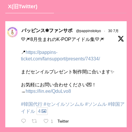
X(旧Twitter)
パッピンス❄ファンサポ
@pappinstokyo
·
30 7月
💛🎆8月生まれのK-POPアイドル集💛🎆
📍
https://pappins-
ticket.com/fansupport/presents/74334/
まだセンイルプレゼント制作間に合います✨
お気軽にお問い合わせください💌！
→
https://lin.ee/QduLvo8
#韓国代行
#センイルソンムル
#ソンムル
#韓国ア
イドル
4
1
Twitter