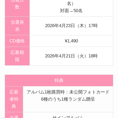
名）
数
対面→50名
当選発
2026年4月23日（木）17時
表
CD価格
¥1,490
応募期
2026年4月21日（火）18時
限
特典
応募
アルバム1枚購買時：未公開フォトカード
者特
6種のうち1種ランダム贈呈
典
当選
サインアルバム