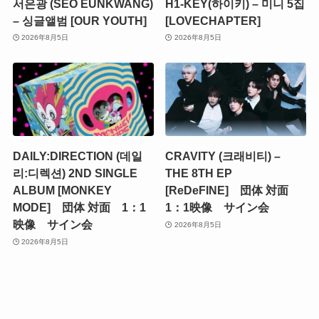
서은광 (SEO EUNKWANG)
H1-KEY(하이키) – 미니 5집
– 싱글앨범 [OUR YOUTH]
[LOVECHAPTER]
2026年8月5日
2026年8月5日
DAILY:DIRECTION (데일
CRAVITY (크래비티) –
리:디렉션) 2ND SINGLE
THE 8TH EP
ALBUM [MONKEY
[ReDeFINE] 団体 対面
MODE] 団体 対面 1：1
1：1映像 サイン会
映像 サイン会
2026年8月5日
2026年8月5日