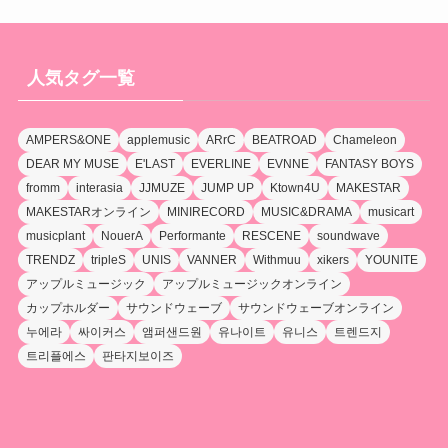
人気タグ一覧
AMPERS&ONE
applemusic
ARrC
BEATROAD
Chameleon
DEAR MY MUSE
E'LAST
EVERLINE
EVNNE
FANTASY BOYS
fromm
interasia
JJMUZE
JUMP UP
Ktown4U
MAKESTAR
MAKESTARオンライン
MINIRECORD
MUSIC&DRAMA
musicart
musicplant
NouerA
Performante
RESCENE
soundwave
TRENDZ
tripleS
UNIS
VANNER
Withmuu
xikers
YOUNITE
アップルミュージック
アップルミュージックオンライン
カップホルダー
サウンドウェーブ
サウンドウェーブオンライン
누에라
싸이커스
앰퍼샌드원
유나이트
유니스
트렌드지
트리플에스
판타지보이즈