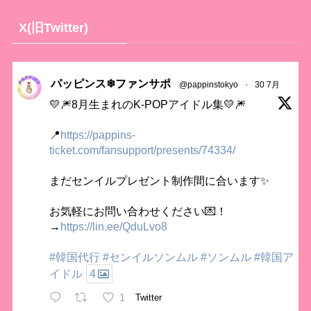
X(旧Twitter)
パッピンス❄ファンサポ
@pappinstokyo
·
30 7月
💛🎆8月生まれのK-POPアイドル集💛🎆
📍
https://pappins-
ticket.com/fansupport/presents/74334/
まだセンイルプレゼント制作間に合います✨
お気軽にお問い合わせください💌！
→
https://lin.ee/QduLvo8
#韓国代行
#センイルソンムル
#ソンムル
#韓国ア
イドル
4
1
Twitter