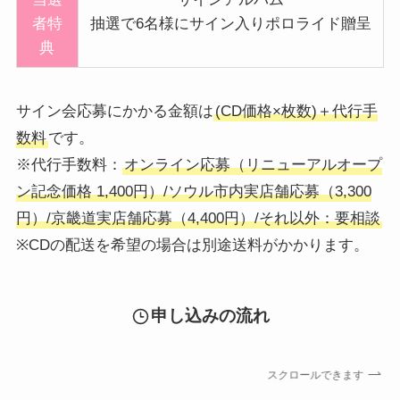
者特
抽選で6名様にサイン入りポロライド贈呈
典
サイン会応募にかかる金額は
(CD価格×枚数)＋代行手
数料
です。
※代行手数料：
オンライン応募（リニューアルオープ
ン記念価格 1,400円）/ソウル市内実店舗応募（3,300
円）/京畿道実店舗応募（4,400円）/それ以外：要相談
※CDの配送を希望の場合は別途送料がかかります。
申し込みの流れ
スクロールできます