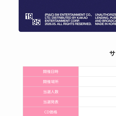
サ
開催日時
開催
場所
当選人数
当選発表
CD価格