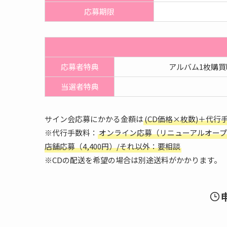
応募期限
応募者特典
アルバム1枚購買
当選者特典
サイン会応募にかかる金額は
(CD価格×枚数)＋代行
※代行手数料：
オンライン応募（リニューアルオープン記
店舗応募（4,400円）/それ以外：要相談
※CDの配送を希望の場合は別途送料がかかります。