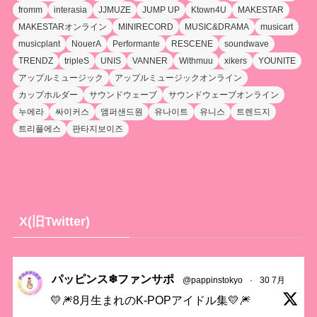
fromm
interasia
JJMUZE
JUMP UP
Ktown4U
MAKESTAR
MAKESTARオンライン
MINIRECORD
MUSIC&DRAMA
musicart
musicplant
NouerA
Performante
RESCENE
soundwave
TRENDZ
tripleS
UNIS
VANNER
Withmuu
xikers
YOUNITE
アップルミュージック
アップルミュージックオンライン
カップホルダー
サウンドウェーブ
サウンドウェーブオンライン
누에라
싸이커스
앰퍼샌드원
유나이트
유니스
트렌드지
트리플에스
판타지보이즈
X(旧Twitter)
パッピンス❄ファンサポ
@pappinstokyo
·
30 7月
💛🎆8月生まれのK-POPアイドル集💛🎆