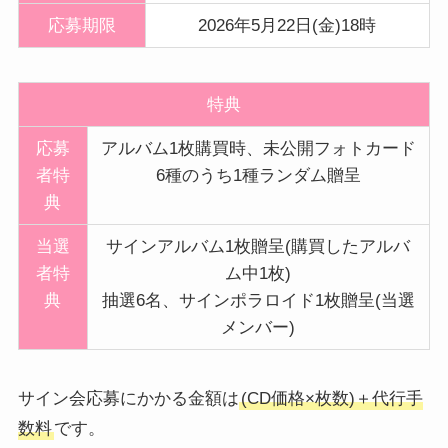
応募期限
2026年5月22日(金)18時
特典
応募
アルバム1枚購買時、未公開フォトカード
者特
6種のうち1種ランダム贈呈
典
当選
サインアルバム1枚贈呈(購買したアルバ
者特
ム中1枚)
典
抽選6名、サインポラロイド1枚贈呈(当選
メンバー)
サイン会応募にかかる金額は
(CD価格×枚数)＋代行手
数料
です。