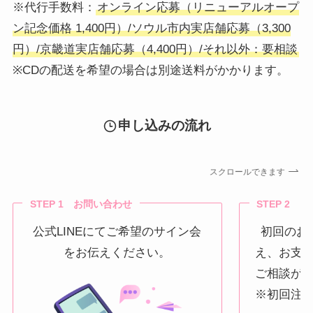
※代行手数料：
オンライン応募（リニューアルオープ
ン記念価格 1,400円）/ソウル市内実店舗応募（3,300
円）/京畿道実店舗応募（4,400円）/それ以外：要相談
※CDの配送を希望の場合は別途送料がかかります。
申し込みの流れ
スクロールできます
STEP 1 お問い合わせ
STEP 2 
公式LINEにてご希望のサイン会
初回のお
をお伝えください。
え、お支
ご相談が
※初回注