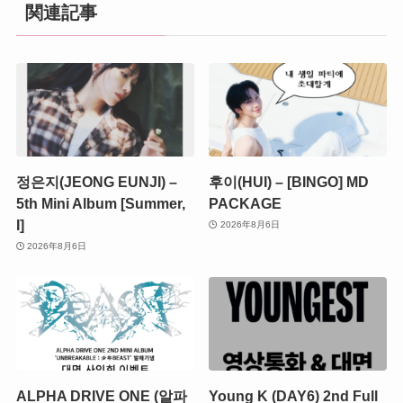
関連記事
정은지(JEONG EUNJI) –
후이(HUI) – [BINGO] MD
5th Mini Album [Summer,
PACKAGE
I]
2026年8月6日
2026年8月6日
ALPHA DRIVE ONE (알파
Young K (DAY6) 2nd Full