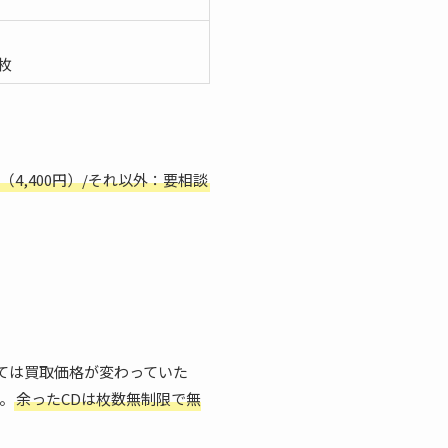
枚
（4,400円）/それ以外：要相談
ては買取価格が変わっていた
。
余ったCDは枚数無制限で無