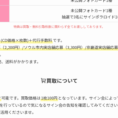
未公開フォトカード1種
未公開フォトカード1種
抽選で3名にサインポラロイド1
特典は買取・無料引取枚数に関わらず全てお渡ししております。
(CD価格×枚数)＋代行手数料
です。
2,200円）/ソウル市内実店舗応募（3,300円）/京畿道実店舗応募
。
途、送料がかかります。
買取について
で
可能です。買取価格は
1枚100円
となっています。サイン会によっ
を行っているので気になるサイン会の告知を確認してみてください
ご活用くださいませ。