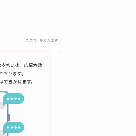
スクロールできます
STEP 3 応募
お支払い後、応募枚数
応募完了後、ご連絡させてい
ております。
はできかねます。