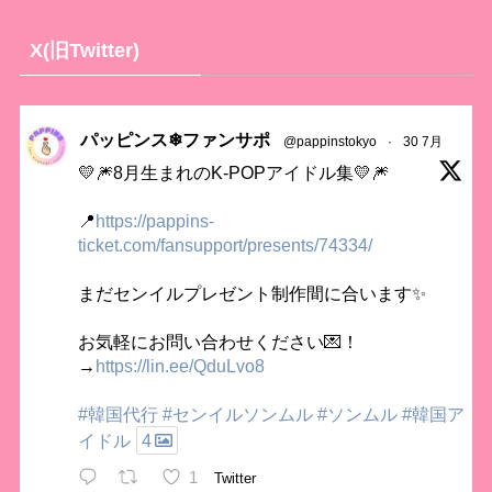
X(旧Twitter)
パッピンス❄ファンサポ
@pappinstokyo
·
30 7月
💛🎆8月生まれのK-POPアイドル集💛🎆
📍
https://pappins-
ticket.com/fansupport/presents/74334/
まだセンイルプレゼント制作間に合います✨
お気軽にお問い合わせください💌！
→
https://lin.ee/QduLvo8
#韓国代行
#センイルソンムル
#ソンムル
#韓国ア
イドル
4
1
Twitter