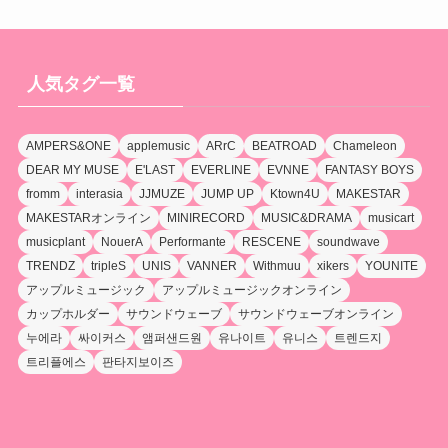
人気タグ一覧
AMPERS&ONE
applemusic
ARrC
BEATROAD
Chameleon
DEAR MY MUSE
E'LAST
EVERLINE
EVNNE
FANTASY BOYS
fromm
interasia
JJMUZE
JUMP UP
Ktown4U
MAKESTAR
MAKESTARオンライン
MINIRECORD
MUSIC&DRAMA
musicart
musicplant
NouerA
Performante
RESCENE
soundwave
TRENDZ
tripleS
UNIS
VANNER
Withmuu
xikers
YOUNITE
アップルミュージック
アップルミュージックオンライン
カップホルダー
サウンドウェーブ
サウンドウェーブオンライン
누에라
싸이커스
앰퍼샌드원
유나이트
유니스
트렌드지
트리플에스
판타지보이즈