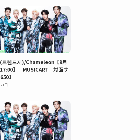
Z(트렌드지)/Chameleon【9月
)17:00】 MUSICART 対面サ
501
月21日