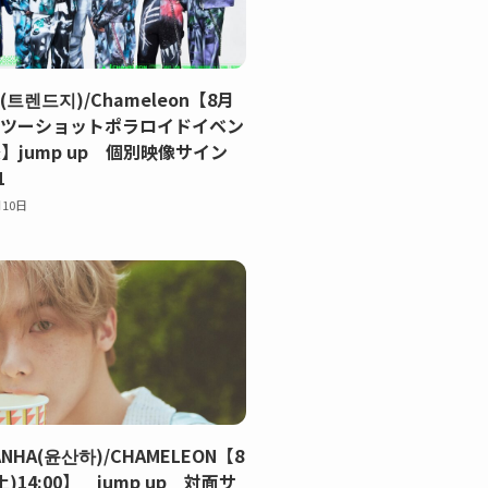
Z(트렌드지)/Chameleon【8月
土)ツーショットポラロイドイベン
】jump up 個別映像サイン
1
月10日
ANHA(윤산하)/CHAMELEON【8
土)14:00】 jump up 対面サ