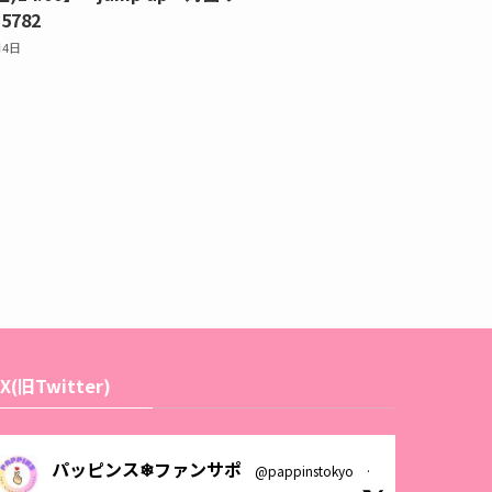
782
月4日
X(旧Twitter)
パッピンス❄ファンサポ
@pappinstokyo
·