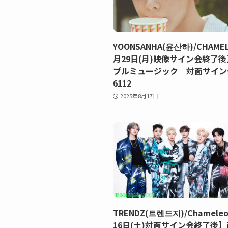
YOONSANHA(윤산하)/CHAME
月29日(月)映像サイン会終了
プルミュージック 対面サイ
6112
2025年8月17日
TRENDZ(트렌드지)/Chamele
16日(土)対面サイン会終了後】j