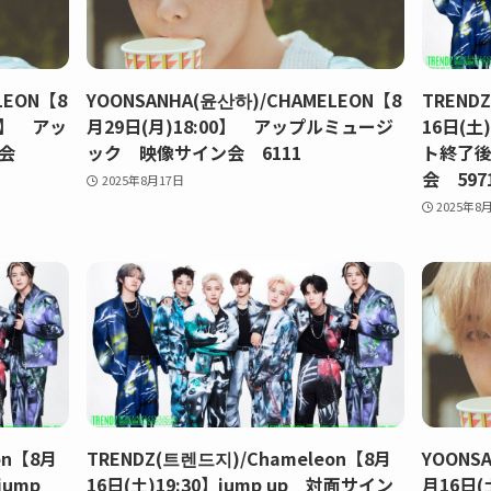
LEON【8
YOONSANHA(윤산하)/CHAMELEON【8
TREND
後】 アッ
月29日(月)18:00】 アップルミュージ
16日(
ン会
ック 映像サイン会 6111
ト終了後
会 597
2025年8月17日
2025年8
on【8月
TRENDZ(트렌드지)/Chameleon【8月
YOONS
ump
16日(土)19:30】jump up 対面サイン
月16日(