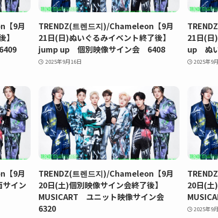
on【9月
TRENDZ(트렌드지)/Chameleon【9月
TREND
了後】
21日(日)ぬいぐるみイベント終了後】
21日(
409
jump up 個別映像サイン会 6408
up ぬ
2025年9月16日
2025年9
on【9月
TRENDZ(트렌드지)/Chameleon【9月
TREND
対面サイン
20日(土)個別映像サイン会終了後】
20日(
MUSICART ユニット映像サイン会
MUSIC
6320
2025年9