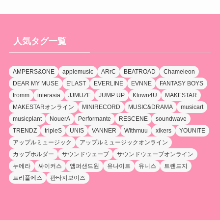
人気タグ一覧
AMPERS&ONE
applemusic
ARrC
BEATROAD
Chameleon
DEAR MY MUSE
E'LAST
EVERLINE
EVNNE
FANTASY BOYS
fromm
interasia
JJMUZE
JUMP UP
Ktown4U
MAKESTAR
MAKESTARオンライン
MINIRECORD
MUSIC&DRAMA
musicart
musicplant
NouerA
Performante
RESCENE
soundwave
TRENDZ
tripleS
UNIS
VANNER
Withmuu
xikers
YOUNITE
アップルミュージック
アップルミュージックオンライン
カップホルダー
サウンドウェーブ
サウンドウェーブオンライン
누에라
싸이커스
앰퍼샌드원
유나이트
유니스
트렌드지
트리플에스
판타지보이즈