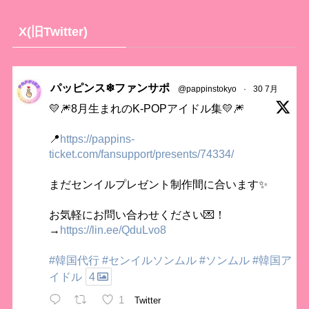
X(旧Twitter)
パッピンス❄ファンサポ
@pappinstokyo
·
30 7月
💛🎆8月生まれのK-POPアイドル集💛🎆
📍
https://pappins-
ticket.com/fansupport/presents/74334/
まだセンイルプレゼント制作間に合います✨
お気軽にお問い合わせください💌！
→
https://lin.ee/QduLvo8
#韓国代行
#センイルソンムル
#ソンムル
#韓国ア
イドル
4
1
Twitter