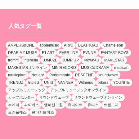
人気タグ一覧
AMPERS&ONE
applemusic
ARrC
BEATROAD
Chameleon
DEAR MY MUSE
E'LAST
EVERLINE
EVNNE
FANTASY BOYS
fromm
interasia
JJMUZE
JUMP UP
Ktown4U
MAKESTAR
MAKESTARオンライン
MINIRECORD
MUSIC&DRAMA
musicart
musicplant
NouerA
Performante
RESCENE
soundwave
TRENDZ
tripleS
UNIS
VANNER
Withmuu
xikers
YOUNITE
アップルミュージック
アップルミュージックオンライン
カップホルダー
サウンドウェーブ
サウンドウェーブオンライン
누에라
싸이커스
앰퍼샌드원
유나이트
유니스
트렌드지
트리플에스
판타지보이즈