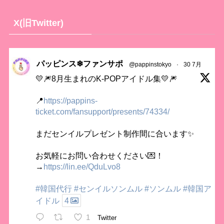
X(旧Twitter)
パッピンス❄ファンサポ
@pappinstokyo
·
30 7月
💛🎆8月生まれのK-POPアイドル集💛🎆
📍
https://pappins-
ticket.com/fansupport/presents/74334/
まだセンイルプレゼント制作間に合います✨
お気軽にお問い合わせください💌！
→
https://lin.ee/QduLvo8
#韓国代行
#センイルソンムル
#ソンムル
#韓国ア
イドル
4
1
Twitter