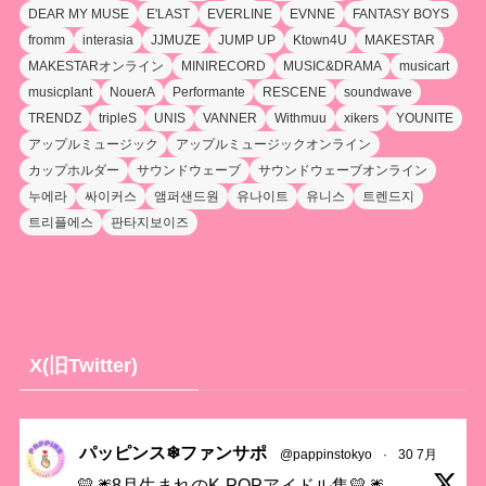
DEAR MY MUSE
E'LAST
EVERLINE
EVNNE
FANTASY BOYS
fromm
interasia
JJMUZE
JUMP UP
Ktown4U
MAKESTAR
MAKESTARオンライン
MINIRECORD
MUSIC&DRAMA
musicart
musicplant
NouerA
Performante
RESCENE
soundwave
TRENDZ
tripleS
UNIS
VANNER
Withmuu
xikers
YOUNITE
アップルミュージック
アップルミュージックオンライン
カップホルダー
サウンドウェーブ
サウンドウェーブオンライン
누에라
싸이커스
앰퍼샌드원
유나이트
유니스
트렌드지
트리플에스
판타지보이즈
X(旧Twitter)
パッピンス❄ファンサポ
@pappinstokyo
·
30 7月
💛🎆8月生まれのK-POPアイドル集💛🎆