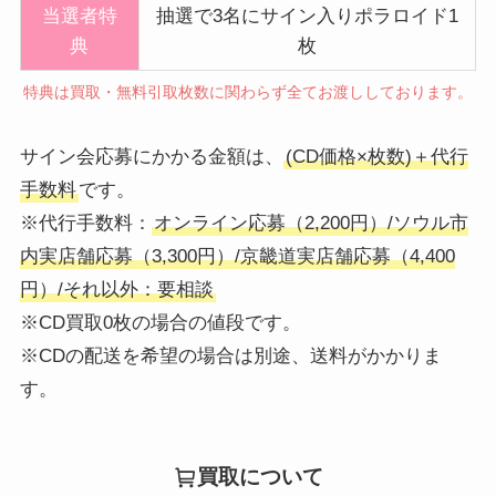
当選者特
抽選で3名にサイン入りポラロイド1
典
枚
特典は買取・無料引取枚数に関わらず全てお渡ししております。
サイン会応募にかかる金額は、
(CD価格×枚数)＋代行
手数料
です。
※代行手数料：
オンライン応募（2,200円）/ソウル市
内実店舗応募（3,300円）/京畿道実店舗応募（4,400
円）/それ以外：要相談
※CD買取0枚の場合の値段です。
※CDの配送を希望の場合は別途、送料がかかりま
す。
買取について