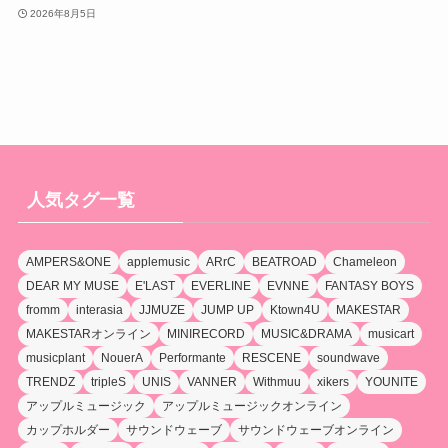
2026年8月5日
人気タグ一覧
AMPERS&ONE
applemusic
ARrC
BEATROAD
Chameleon
DEAR MY MUSE
E'LAST
EVERLINE
EVNNE
FANTASY BOYS
fromm
interasia
JJMUZE
JUMP UP
Ktown4U
MAKESTAR
MAKESTARオンライン
MINIRECORD
MUSIC&DRAMA
musicart
musicplant
NouerA
Performante
RESCENE
soundwave
TRENDZ
tripleS
UNIS
VANNER
Withmuu
xikers
YOUNITE
アップルミュージック
アップルミュージックオンライン
カップホルダー
サウンドウェーブ
サウンドウェーブオンライン