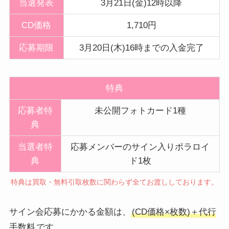
当選発表
3月21日(金)12時以降
CD価格
1,710円
応募期限
3月20日(木)16時までの入金完了
特典
応募者特
未公開フォトカード1種
典
当選者特
応募メンバーのサイン入りポラロイ
典
ド1枚
特典は買取・無料引取枚数に関わらず全てお渡ししております。
サイン会応募にかかる金額は、
(CD価格×枚数)＋代行
手数料
です。