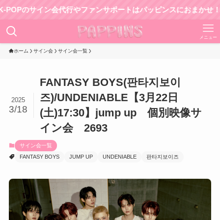
Pのサイン会代行やファンサポートはパッピンスにおまかせ！
メニュー
ホーム
サイン会
サイン会一覧
FANTASY BOYS(판타지보이
즈)/UNDENIABLE【3月22日
2025
3/18
(土)17:30】jump up 個別映像サ
イン会 2693
サイン会一覧
FANTASY BOYS
JUMP UP
UNDENIABLE
판타지보이즈