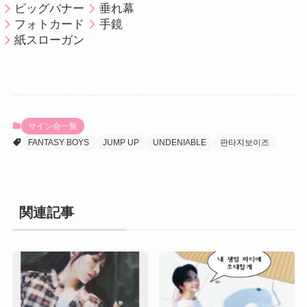
ビッグバナー
垂れ幕
フォトカード
手鏡
紙スローガン
サイン会一覧
FANTASY BOYS
JUMP UP
UNDENIABLE
판타지보이즈
関連記事