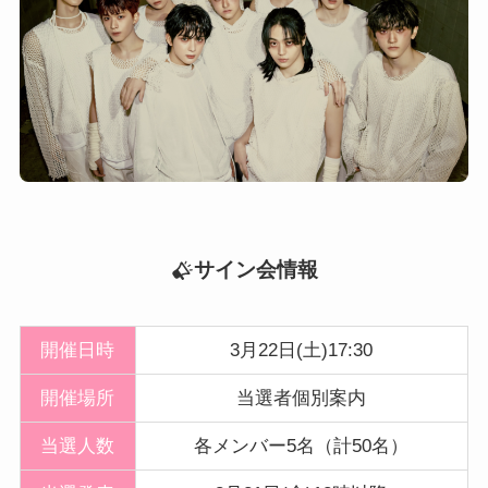
サイン会情報
開催日時
3月22日(土)17:30
開催
場所
当選者個別案内
当選人数
各メンバー5名（計50名）