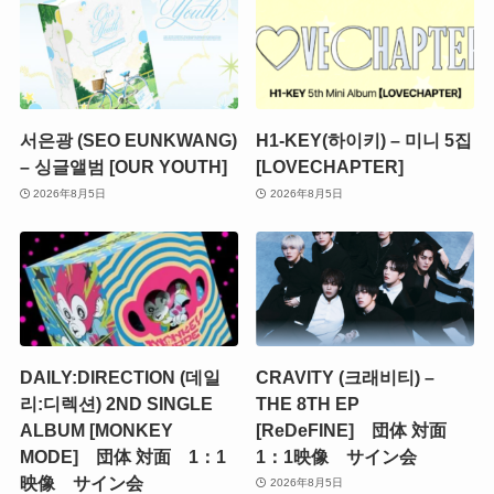
서은광 (SEO EUNKWANG)
H1-KEY(하이키) – 미니 5집
– 싱글앨범 [OUR YOUTH]
[LOVECHAPTER]
2026年8月5日
2026年8月5日
DAILY:DIRECTION (데일
CRAVITY (크래비티) –
리:디렉션) 2ND SINGLE
THE 8TH EP
ALBUM [MONKEY
[ReDeFINE] 団体 対面
MODE] 団体 対面 1：1
1：1映像 サイン会
映像 サイン会
2026年8月5日