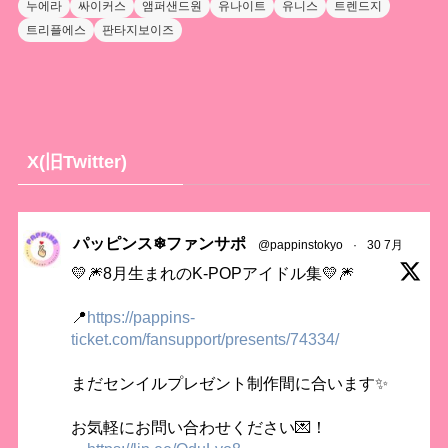
누에라
싸이커스
앰퍼샌드원
유나이트
유니스
트렌드지
트리플에스
판타지보이즈
X(旧Twitter)
パッピンス❄ファンサポ
@pappinstokyo
·
30 7月
💛🎆8月生まれのK-POPアイドル集💛🎆
📍
https://pappins-
ticket.com/fansupport/presents/74334/
まだセンイルプレゼント制作間に合います✨
お気軽にお問い合わせください💌！