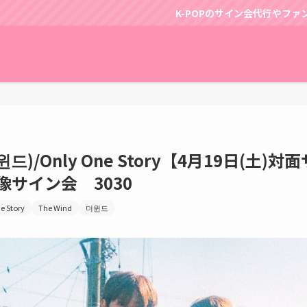
K-POPのサイン会代行やファンサポートはパッピンスにお
더윈드)/Only One Story【4月19日(土
映像サイン会 3030
e Story
The Wind
더윈드