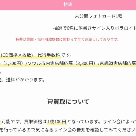
特典
未公開フォトカード1種
抽選で6名に落書きサイン入りポラロイド
特典は買取・無料引取枚数に関わらず全てお渡ししております。
(CD価格×枚数)＋代行手数料
です。
2,200円）/ソウル市内実店舗応募（3,300円）/京畿道実店舗応募
。
途、送料がかかります。
買取について
で
可能です。買取価格は
1枚100円
となっています。サイン会によっ
を行っているので気になるサイン会の告知を確認してみてください