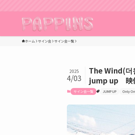
ホーム
サイン会
サイン会一覧
The Wind(
2025
4/03
jump up 
サイン会一覧
JUMP UP
Only On