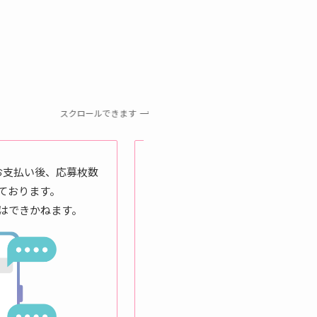
スクロールできます
STEP 3 応募
お支払い後、応募枚数
応募完了後、ご連絡させてい
ております。
はできかねます。