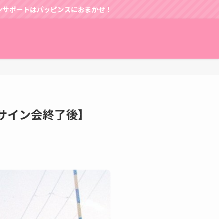
まかせ！
)対面サイン会終了後】