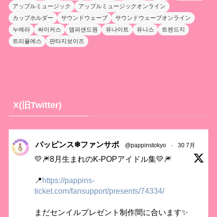
アップルミュージック
アップルミュージックオンライン
カップホルダー
サウンドウェーブ
サウンドウェーブオンライン
누에라
싸이커스
앰퍼샌드원
유나이트
유니스
트렌드지
트리플에스
판타지보이즈
X(旧Twitter)
パッピンス❄ファンサポ
@pappinstokyo
·
30 7月
💛🎆8月生まれのK-POPアイドル集💛🎆
📍
https://pappins-
ticket.com/fansupport/presents/74334/
まだセンイルプレゼント制作間に合います✨