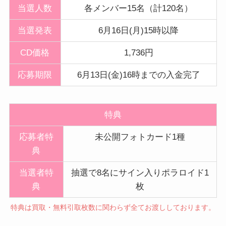
当選人数
各メンバー15名（計120名）
当選発表
6月16日(月)15時以降
CD価格
1,736円
応募期限
6月13日(金)16時までの入金完了
特典
応募者特
未公開フォトカード1種
典
当選者特
抽選で8名にサイン入りポラロイド1
典
枚
特典は買取・無料引取枚数に関わらず全てお渡ししております。