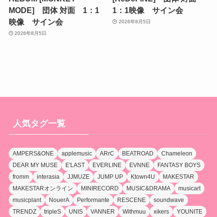
MODE] 団体 対面 1：1
1：1映像 サイン会
映像 サイン会
2026年8月5日
2026年8月5日
人気タグ一覧
AMPERS&ONE
applemusic
ARrC
BEATROAD
Chameleon
DEAR MY MUSE
E'LAST
EVERLINE
EVNNE
FANTASY BOYS
fromm
interasia
JJMUZE
JUMP UP
Ktown4U
MAKESTAR
MAKESTARオンライン
MINIRECORD
MUSIC&DRAMA
musicart
musicplant
NouerA
Performante
RESCENE
soundwave
TRENDZ
tripleS
UNIS
VANNER
Withmuu
xikers
YOUNITE