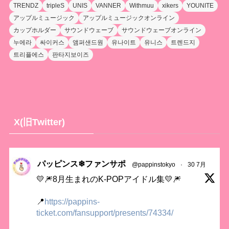
TRENDZ
tripleS
UNIS
VANNER
Withmuu
xikers
YOUNITE
アップルミュージック
アップルミュージックオンライン
カップホルダー
サウンドウェーブ
サウンドウェーブオンライン
누에라
싸이커스
앰퍼샌드원
유나이트
유니스
트렌드지
트리플에스
판타지보이즈
X(旧Twitter)
パッピンス❄ファンサポ
@pappinstokyo
·
30 7月
💛🎆8月生まれのK-POPアイドル集💛🎆
📍
https://pappins-
ticket.com/fansupport/presents/74334/