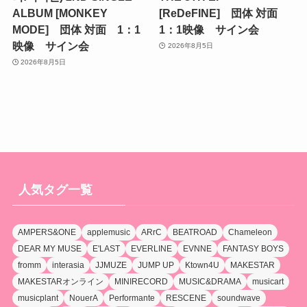
ALBUM [MONKEY
[ReDeFINE] 団体 対面
MODE] 団体 対面 1：1
1：1映像 サイン会
映像 サイン会
2026年8月5日
2026年8月5日
人気タグ一覧
AMPERS&ONE
applemusic
ARrC
BEATROAD
Chameleon
DEAR MY MUSE
E'LAST
EVERLINE
EVNNE
FANTASY BOYS
fromm
interasia
JJMUZE
JUMP UP
Ktown4U
MAKESTAR
MAKESTARオンライン
MINIRECORD
MUSIC&DRAMA
musicart
musicplant
NouerA
Performante
RESCENE
soundwave