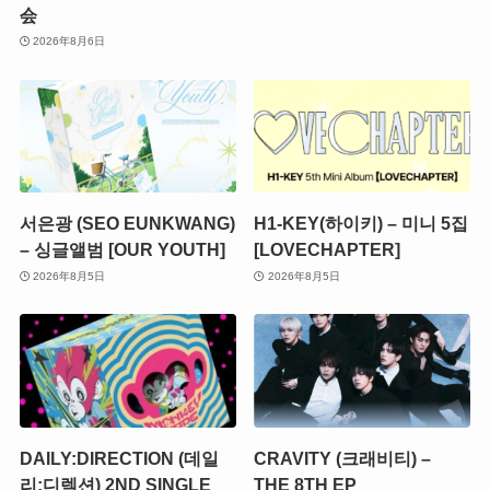
会
2026年8月6日
서은광 (SEO EUNKWANG)
H1-KEY(하이키) – 미니 5집
– 싱글앨범 [OUR YOUTH]
[LOVECHAPTER]
2026年8月5日
2026年8月5日
DAILY:DIRECTION (데일
CRAVITY (크래비티) –
리:디렉션) 2ND SINGLE
THE 8TH EP