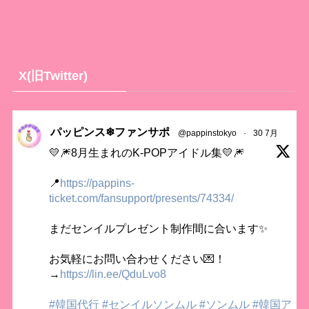
X(旧Twitter)
パッピンス❄ファンサポ
@pappinstokyo
·
30 7月
💛🎆8月生まれのK-POPアイドル集💛🎆
📍
https://pappins-
ticket.com/fansupport/presents/74334/
まだセンイルプレゼント制作間に合います✨
お気軽にお問い合わせください💌！
→
https://lin.ee/QduLvo8
#韓国代行
#センイルソンムル
#ソンムル
#韓国ア