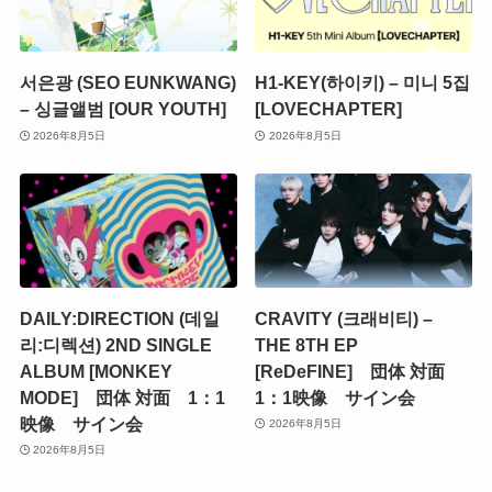
서은광 (SEO EUNKWANG)
H1-KEY(하이키) – 미니 5집
– 싱글앨범 [OUR YOUTH]
[LOVECHAPTER]
2026年8月5日
2026年8月5日
DAILY:DIRECTION (데일
CRAVITY (크래비티) –
리:디렉션) 2ND SINGLE
THE 8TH EP
ALBUM [MONKEY
[ReDeFINE] 団体 対面
MODE] 団体 対面 1：1
1：1映像 サイン会
映像 サイン会
2026年8月5日
2026年8月5日