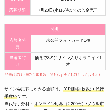
応募期限
7月23日(水)16時までの入金完了
特典
応募者特
未公開フォトカード1種
典
当選者特
抽選で3名にサイン入りポラロイド1
典
枚
特典は買取・無料引取枚数に関わらず全てお渡ししております。
サイン会応募にかかる金額は、
(CD価格×枚数)＋代行
手数料
です。
※代行手数料：
オンライン応募（2,200円）/ソウル市