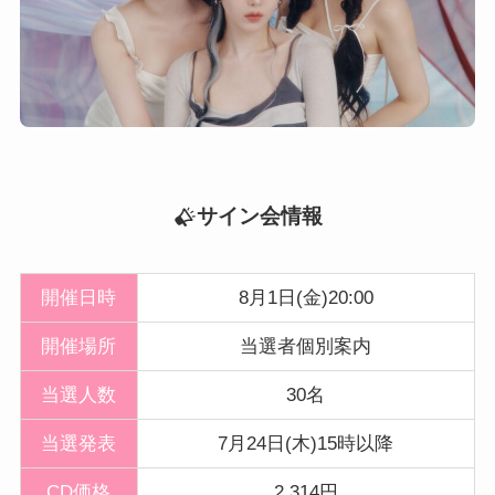
サイン会情報
開催日時
8月1日(金)20:00
開催
場所
当選者個別案内
当選人数
30名
当選発表
7月24日(木)15時以降
CD価格
2,314円