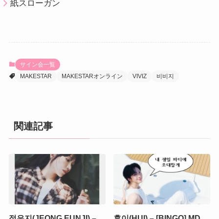
紙スローガン
サイン会一覧
MAKESTAR
MAKESTARオンライン
VIVIZ
비비지
関連記事
정은지(JEONG EUNJI) –
후이(HUI) – [BINGO] MD