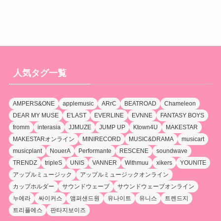
人気タグ一覧
AMPERS&ONE
applemusic
ARrC
BEATROAD
Chameleon
DEAR MY MUSE
E'LAST
EVERLINE
EVNNE
FANTASY BOYS
fromm
interasia
JJMUZE
JUMP UP
Ktown4U
MAKESTAR
MAKESTARオンライン
MINIRECORD
MUSIC&DRAMA
musicart
musicplant
NouerA
Performante
RESCENE
soundwave
TRENDZ
tripleS
UNIS
VANNER
Withmuu
xikers
YOUNITE
アップルミュージック
アップルミュージックオンライン
カップホルダー
サウンドウェーブ
サウンドウェーブオンライン
누에라
싸이커스
앰퍼샌드원
유나이트
유니스
트렌드지
트리플에스
판타지보이즈