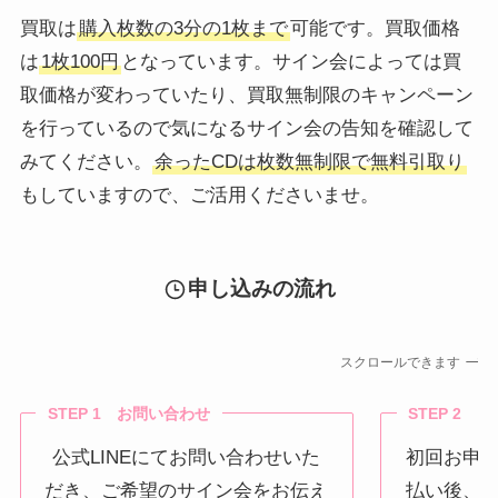
買取は
購入枚数の3分の1枚まで
可能です。買取価格
は
1枚100円
となっています。サイン会によっては買
取価格が変わっていたり、買取無制限のキャンペーン
を行っているので気になるサイン会の告知を確認して
みてください。
余ったCDは枚数無制限で無料引取り
もしていますので、ご活用くださいませ。
申し込みの流れ
スクロールできます
STEP 1 お問い合わせ
STEP 2 
公式LINEにてお問い合わせいた
初回お申
だき、ご希望のサイン会をお伝え
払い後、