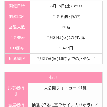
開催日時
8月16日(土)18:00
開催
場所
当選者個別案内
当選人数
30名
当選発表
7月29日(火)17時以降
CD価格
2,477円
応募期限
7月27日(日)16時までの入金完了
特典
応募者特
未公開フォトカード1種
典
当選者特
抽選で7名に直筆サイン入りポラロイ