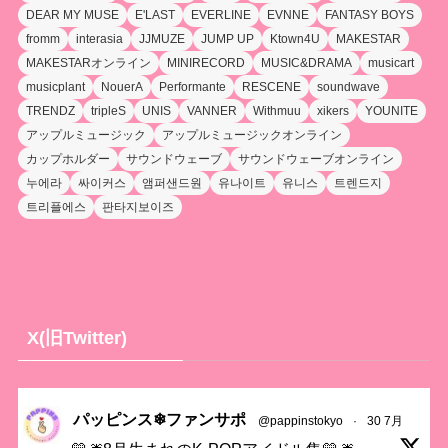
DEAR MY MUSE
E'LAST
EVERLINE
EVNNE
FANTASY BOYS
fromm
interasia
JJMUZE
JUMP UP
Ktown4U
MAKESTAR
MAKESTARオンライン
MINIRECORD
MUSIC&DRAMA
musicart
musicplant
NouerA
Performante
RESCENE
soundwave
TRENDZ
tripleS
UNIS
VANNER
Withmuu
xikers
YOUNITE
アップルミュージック
アップルミュージックオンライン
カップホルダー
サウンドウェーブ
サウンドウェーブオンライン
누에라
싸이커스
앰퍼샌드원
유나이트
유니스
트렌드지
트리플에스
판타지보이즈
X(旧Twitter)
パッピンス❄ファンサポ
@pappinstokyo
·
30 7月