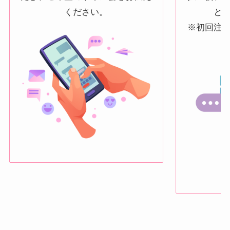
ください。
と
※初回注