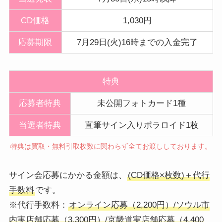
CD価格
1,030円
応募期限
7月29日(火)16時までの入金完了
特典
応募者特典
未公開フォトカード1種
当選者特典
直筆サイン入りポラロイド1枚
特典は買取・無料引取枚数に関わらず全てお渡ししております。
サイン会応募にかかる金額は、
(CD価格×枚数)＋代行
手数料
です。
※代行手数料：
オンライン応募（2,200円）/ソウル市
内実店舗応募（3,300円）/京畿道実店舗応募（4,400