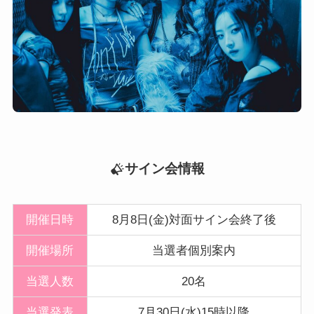
サイン会情報
開催日時
8月8日(金)対面サイン会終了後
開催
場所
当選者個別案内
当選人数
20名
当選発表
7月30日(水)15時以降