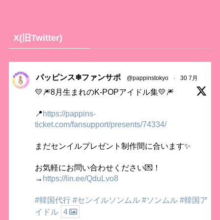
X(旧Twitter)
パッピンス❄ファンサポ
@pappinstokyo
·
30 7月
💛🎆8月生まれのK-POPアイドル集💛🎆
📍
https://pappins-
ticket.com/fansupport/presents/74334/
まだセンイルプレゼント制作間に合います✨
お気軽にお問い合わせください💌！
→
https://lin.ee/QduLvo8
#韓国代行
#センイルソンムル
#ソンムル
#韓国ア
イドル
4