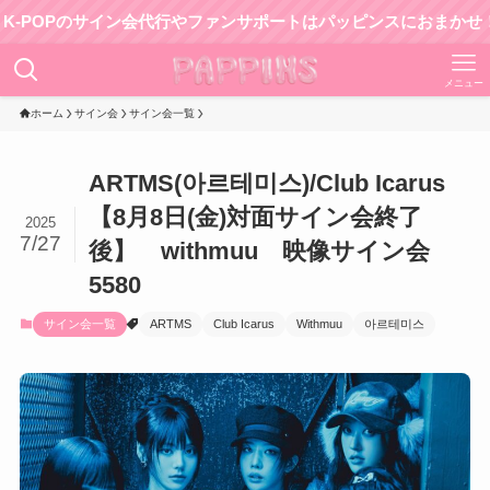
Pのサイン会代行やファンサポートはパッピンスにおまかせ！
メニュー
ホーム
サイン会
サイン会一覧
ARTMS(아르테미스)/Club Icarus
【8月8日(金)対面サイン会終了
2025
7/27
後】 withmuu 映像サイン会
5580
サイン会一覧
ARTMS
Club Icarus
Withmuu
아르테미스