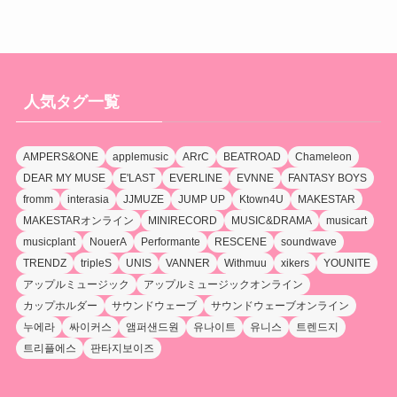
人気タグ一覧
AMPERS&ONE
applemusic
ARrC
BEATROAD
Chameleon
DEAR MY MUSE
E'LAST
EVERLINE
EVNNE
FANTASY BOYS
fromm
interasia
JJMUZE
JUMP UP
Ktown4U
MAKESTAR
MAKESTARオンライン
MINIRECORD
MUSIC&DRAMA
musicart
musicplant
NouerA
Performante
RESCENE
soundwave
TRENDZ
tripleS
UNIS
VANNER
Withmuu
xikers
YOUNITE
アップルミュージック
アップルミュージックオンライン
カップホルダー
サウンドウェーブ
サウンドウェーブオンライン
누에라
싸이커스
앰퍼샌드원
유나이트
유니스
트렌드지
트리플에스
판타지보이즈