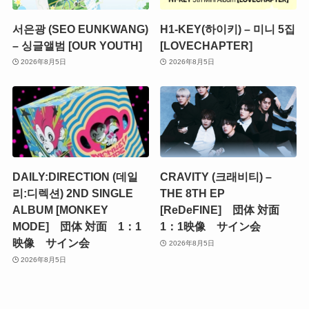
서은광 (SEO EUNKWANG)
H1-KEY(하이키) – 미니 5집
– 싱글앨범 [OUR YOUTH]
[LOVECHAPTER]
2026年8月5日
2026年8月5日
DAILY:DIRECTION (데일
CRAVITY (크래비티) –
리:디렉션) 2ND SINGLE
THE 8TH EP
ALBUM [MONKEY
[ReDeFINE] 団体 対面
MODE] 団体 対面 1：1
1：1映像 サイン会
映像 サイン会
2026年8月5日
2026年8月5日