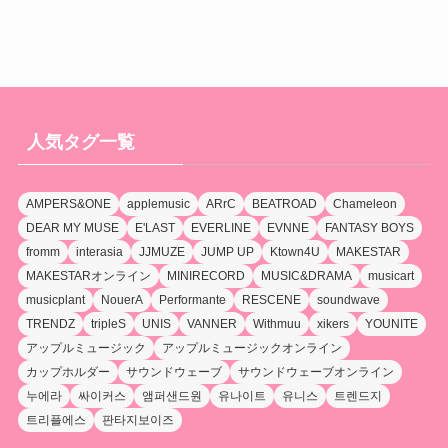
人気タグ一覧
AMPERS&ONE
applemusic
ARrC
BEATROAD
Chameleon
DEAR MY MUSE
E'LAST
EVERLINE
EVNNE
FANTASY BOYS
fromm
interasia
JJMUZE
JUMP UP
Ktown4U
MAKESTAR
MAKESTARオンライン
MINIRECORD
MUSIC&DRAMA
musicart
musicplant
NouerA
Performante
RESCENE
soundwave
TRENDZ
tripleS
UNIS
VANNER
Withmuu
xikers
YOUNITE
アップルミュージック
アップルミュージックオンライン
カップホルダー
サウンドウェーブ
サウンドウェーブオンライン
누에라
싸이커스
앰퍼샌드원
유나이트
유니스
트렌드지
트리플에스
판타지보이즈