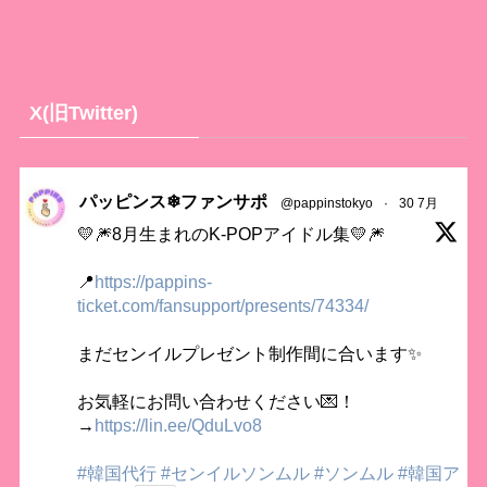
X(旧Twitter)
パッピンス❄ファンサポ
@pappinstokyo
·
30 7月
💛🎆8月生まれのK-POPアイドル集💛🎆
📍
https://pappins-
ticket.com/fansupport/presents/74334/
まだセンイルプレゼント制作間に合います✨
お気軽にお問い合わせください💌！
→
https://lin.ee/QduLvo8
#韓国代行
#センイルソンムル
#ソンムル
#韓国ア