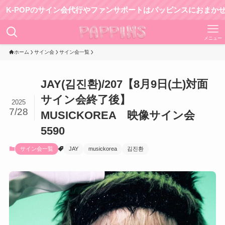
OPのサイン会代行やファンサポートはパッピンスにおまかせ！
メニュー
ホーム
サイン会
サイン会一覧
JAY(김진환)/207【8月9日(土)対面
サイン会終了後】
2025
7/28
MUSICKOREA 映像サイン会
5590
サイン会一覧
JAY
musickorea
김진환