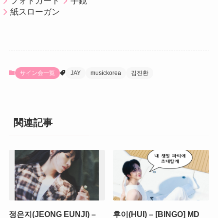
フォトカード
手鏡
紙スローガン
サイン会一覧
JAY
musickorea
김진환
関連記事
정은지(JEONG EUNJI) –
후이(HUI) – [BINGO] MD