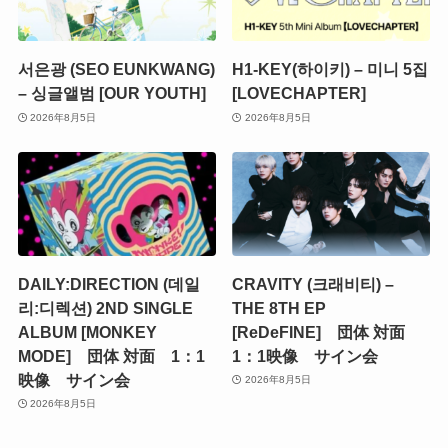
서은광 (SEO EUNKWANG)
H1-KEY(하이키) – 미니 5집
– 싱글앨범 [OUR YOUTH]
[LOVECHAPTER]
2026年8月5日
2026年8月5日
DAILY:DIRECTION (데일
CRAVITY (크래비티) –
리:디렉션) 2ND SINGLE
THE 8TH EP
ALBUM [MONKEY
[ReDeFINE] 団体 対面
MODE] 団体 対面 1：1
1：1映像 サイン会
映像 サイン会
2026年8月5日
2026年8月5日