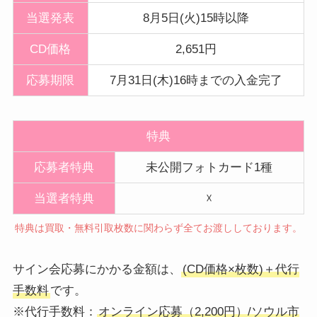
当選発表
8月5日(火)15時以降
CD価格
2,651円
応募期限
7月31日(木)16時までの入金完了
特典
応募者特典
未公開フォトカード1種
当選者特典
☓
特典は買取・無料引取枚数に関わらず全てお渡ししております。
サイン会応募にかかる金額は、
(CD価格×枚数)＋代行
手数料
です。
※代行手数料：
オンライン応募（2,200円）/ソウル市