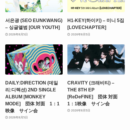
서은광 (SEO EUNKWANG)
H1-KEY(하이키) – 미니 5집
– 싱글앨범 [OUR YOUTH]
[LOVECHAPTER]
2026年8月5日
2026年8月5日
DAILY:DIRECTION (데일
CRAVITY (크래비티) –
리:디렉션) 2ND SINGLE
THE 8TH EP
ALBUM [MONKEY
[ReDeFINE] 団体 対面
MODE] 団体 対面 1：1
1：1映像 サイン会
映像 サイン会
2026年8月5日
2026年8月5日