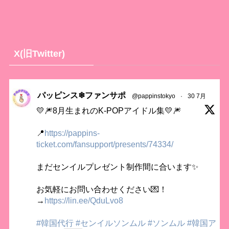
X(旧Twitter)
パッピンス❄ファンサポ
@pappinstokyo
·
30 7月
💛🎆8月生まれのK-POPアイドル集💛🎆
📍
https://pappins-
ticket.com/fansupport/presents/74334/
まだセンイルプレゼント制作間に合います✨
お気軽にお問い合わせください💌！
→
https://lin.ee/QduLvo8
#韓国代行
#センイルソンムル
#ソンムル
#韓国ア