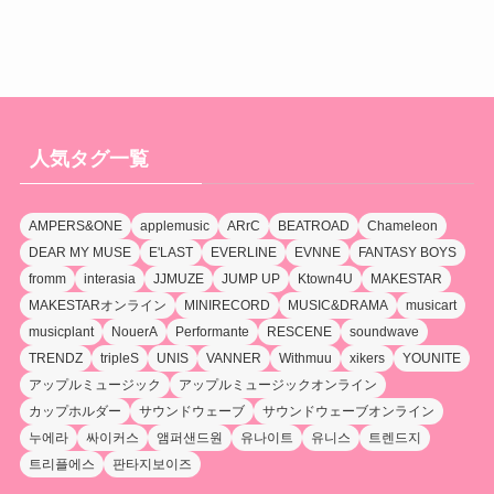
人気タグ一覧
AMPERS&ONE
applemusic
ARrC
BEATROAD
Chameleon
DEAR MY MUSE
E'LAST
EVERLINE
EVNNE
FANTASY BOYS
fromm
interasia
JJMUZE
JUMP UP
Ktown4U
MAKESTAR
MAKESTARオンライン
MINIRECORD
MUSIC&DRAMA
musicart
musicplant
NouerA
Performante
RESCENE
soundwave
TRENDZ
tripleS
UNIS
VANNER
Withmuu
xikers
YOUNITE
アップルミュージック
アップルミュージックオンライン
カップホルダー
サウンドウェーブ
サウンドウェーブオンライン
누에라
싸이커스
앰퍼샌드원
유나이트
유니스
트렌드지
트리플에스
판타지보이즈