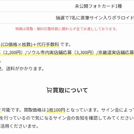
未公開フォトカード1種
抽選で7名に直筆サイン入りポラロイド
特典は買取・無料引取枚数に関わらず全てお渡ししております。
(CD価格×枚数)＋代行手数料
です。
2,200円）/ソウル市内実店舗応募（3,300円）/京畿道実店舗応募
。
途、送料がかかります。
買取について
で
可能です。買取価格は
1枚100円
となっています。サイン会によっ
を行っているので気になるサイン会の告知を確認してみてください
ご活用くださいませ。