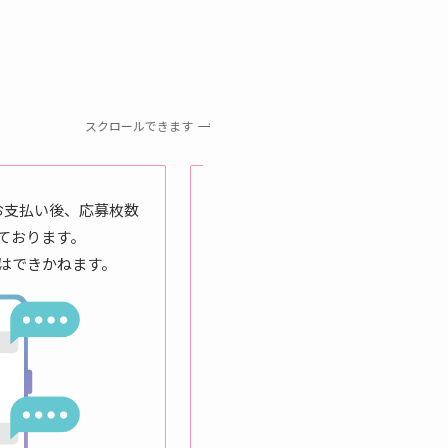
スクロールできます
STEP 3 応募
お支払い後、応募枚数
応募完了後、ご連絡させてい
ております。
はできかねます。