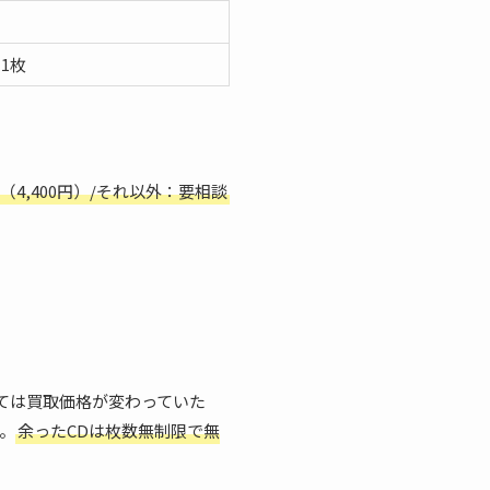
1枚
（4,400円）/それ以外：要相談
ては買取価格が変わっていた
。
余ったCDは枚数無制限で無