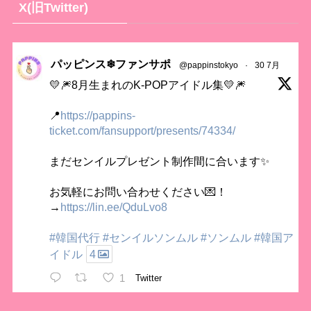
X(旧Twitter)
パッピンス❄ファンサポ
@pappinstokyo
·
30 7月
💛🎆8月生まれのK-POPアイドル集💛🎆
📍
https://pappins-
ticket.com/fansupport/presents/74334/
まだセンイルプレゼント制作間に合います✨
お気軽にお問い合わせください💌！
→
https://lin.ee/QduLvo8
#韓国代行
#センイルソンムル
#ソンムル
#韓国ア
イドル
4
1
Twitter