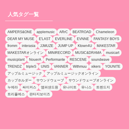
人気タグ一覧
AMPERS&ONE
applemusic
ARrC
BEATROAD
Chameleon
DEAR MY MUSE
E'LAST
EVERLINE
EVNNE
FANTASY BOYS
fromm
interasia
JJMUZE
JUMP UP
Ktown4U
MAKESTAR
MAKESTARオンライン
MINIRECORD
MUSIC&DRAMA
musicart
musicplant
NouerA
Performante
RESCENE
soundwave
TRENDZ
tripleS
UNIS
VANNER
Withmuu
xikers
YOUNITE
アップルミュージック
アップルミュージックオンライン
カップホルダー
サウンドウェーブ
サウンドウェーブオンライン
누에라
싸이커스
앰퍼샌드원
유나이트
유니스
트렌드지
트리플에스
판타지보이즈