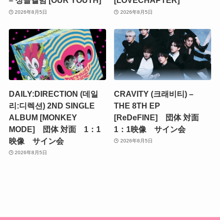
– 싱글앨범 [OUR YOUTH]
[LOVECHAPTER]
2026年8月5日
2026年8月5日
DAILY:DIRECTION (데일
CRAVITY (크래비티) –
리:디렉션) 2ND SINGLE
THE 8TH EP
ALBUM [MONKEY
[ReDeFINE] 団体 対面
MODE] 団体 対面 1：1
1：1映像 サイン会
映像 サイン会
2026年8月5日
2026年8月5日