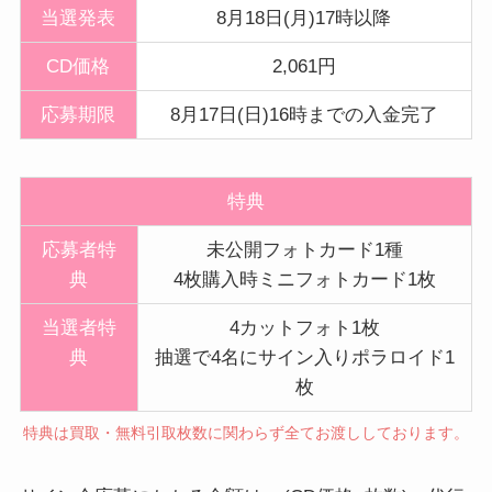
当選発表
8月18日(月)17時以降
CD価格
2,061円
応募期限
8月17日(日)16時までの入金完了
特典
応募者特
未公開フォトカード1種
典
4枚購入時ミニフォトカード1枚
当選者特
4カットフォト1枚
典
抽選で4名にサイン入りポラロイド1
枚
特典は買取・無料引取枚数に関わらず全てお渡ししております。