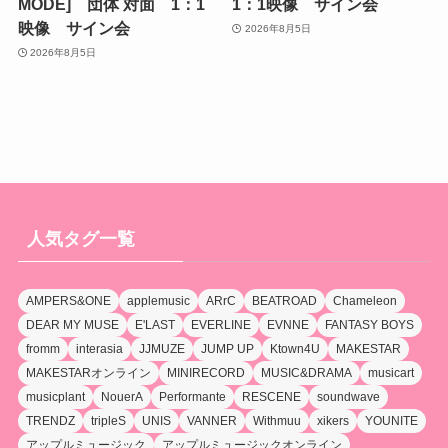
MODE] 団体 対面 1：1
1：1映像 サイン会
映像 サイン会
2026年8月5日
2026年8月5日
人気タグ一覧
AMPERS&ONE
applemusic
ARrC
BEATROAD
Chameleon
DEAR MY MUSE
E'LAST
EVERLINE
EVNNE
FANTASY BOYS
fromm
interasia
JJMUZE
JUMP UP
Ktown4U
MAKESTAR
MAKESTARオンライン
MINIRECORD
MUSIC&DRAMA
musicart
musicplant
NouerA
Performante
RESCENE
soundwave
TRENDZ
tripleS
UNIS
VANNER
Withmuu
xikers
YOUNITE
アップルミュージック
アップルミュージックオンライン