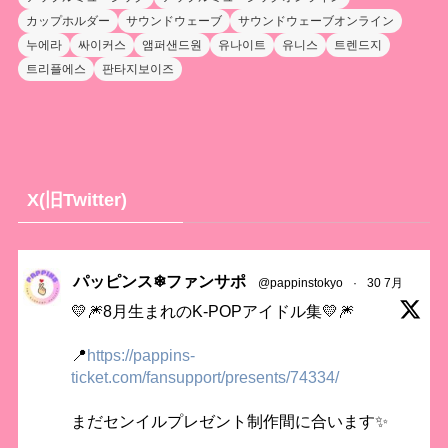
カップホルダー
サウンドウェーブ
サウンドウェーブオンライン
누에라
싸이커스
앰퍼샌드원
유나이트
유니스
트렌드지
트리플에스
판타지보이즈
X(旧Twitter)
パッピンス❄ファンサポ
@pappinstokyo
·
30 7月
💛🎆8月生まれのK-POPアイドル集💛🎆
📍
https://pappins-
ticket.com/fansupport/presents/74334/
まだセンイルプレゼント制作間に合います✨