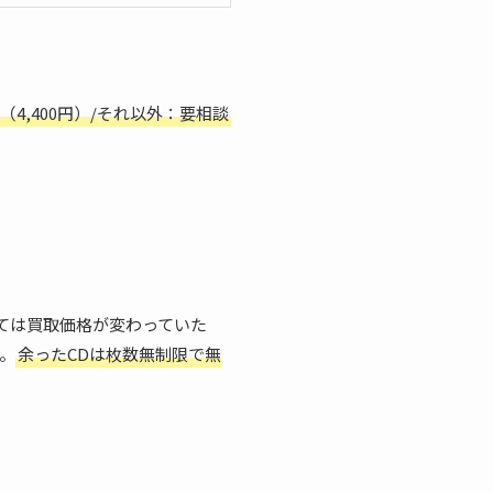
（4,400円）/それ以外：要相談
ては買取価格が変わっていた
。
余ったCDは枚数無制限で無