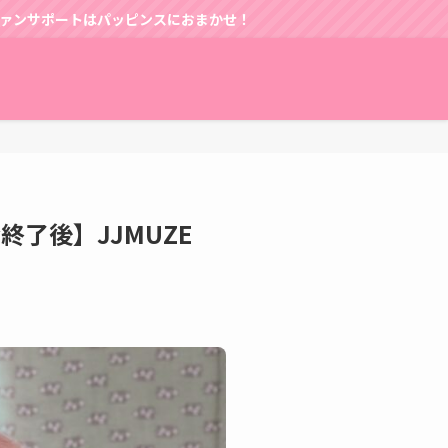
におまかせ！
ン会終了後】JJMUZE