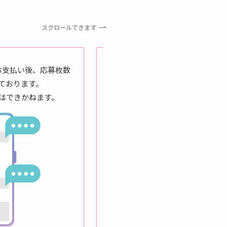
スクロールできます
STEP 3 応募
お支払い後、応募枚数
応募完了後、ご連絡させてい
ております。
はできかねます。