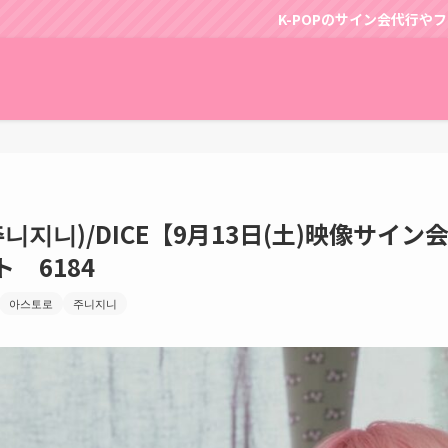
K-POPのサイン会代行やファンサポートはパッピンス
I(주니지니)/DICE【9月13日(土)映像サイ
 6184
아스토로
주니지니