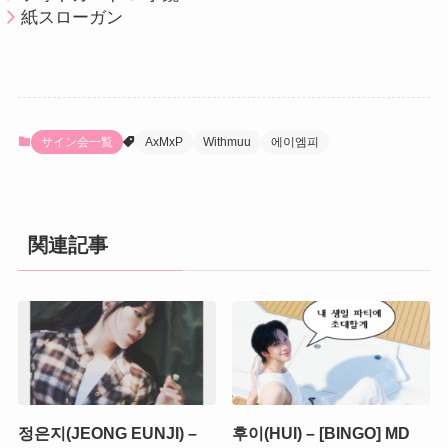
紙スローガン
サイン会一覧
AxMxP
Withmuu
에이엠피
関連記事
정은지(JEONG EUNJI) –
후이(HUI) – [BINGO] MD