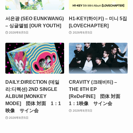
서은광 (SEO EUNKWANG)
H1-KEY(하이키) – 미니 5집
– 싱글앨범 [OUR YOUTH]
[LOVECHAPTER]
2026年8月5日
2026年8月5日
DAILY:DIRECTION (데일
CRAVITY (크래비티) –
리:디렉션) 2ND SINGLE
THE 8TH EP
ALBUM [MONKEY
[ReDeFINE] 団体 対面
MODE] 団体 対面 1：1
1：1映像 サイン会
映像 サイン会
2026年8月5日
2026年8月5日