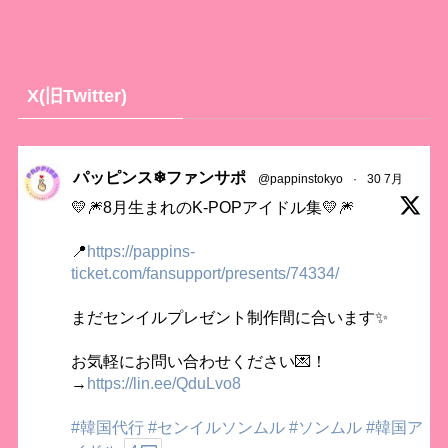
X(旧Twitter)
パッピンス❄ファンサポ
@pappinstokyo
·
30 7月
💛🎆8月生まれのK-POPアイドル集💛🎆
📍
https://pappins-
ticket.com/fansupport/presents/74334/
まだセンイルプレゼント制作間に合います✨
お気軽にお問い合わせください💌！
→
https://lin.ee/QduLvo8
#韓国代行
#センイルソンムル
#ソンムル
#韓国ア