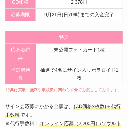
CD価格
2,378円
応募期限
9月21日(日)16時までの入金完了
特典
応募者特
未公開フォトカード1種
典
当選者特
抽選で4名にサイン入りポラロイド1
典
枚
特典は買取・無料引取枚数に関わらず全てお渡ししております。
サイン会応募にかかる金額は、
(CD価格×枚数)＋代行
手数料
です。
※代行手数料：
オンライン応募（2,200円）/ソウル市