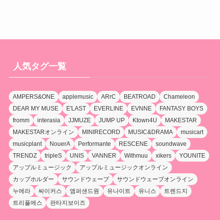
人気タグ一覧
AMPERS&ONE
applemusic
ARrC
BEATROAD
Chameleon
DEAR MY MUSE
E'LAST
EVERLINE
EVNNE
FANTASY BOYS
fromm
interasia
JJMUZE
JUMP UP
Ktown4U
MAKESTAR
MAKESTARオンライン
MINIRECORD
MUSIC&DRAMA
musicart
musicplant
NouerA
Performante
RESCENE
soundwave
TRENDZ
tripleS
UNIS
VANNER
Withmuu
xikers
YOUNITE
アップルミュージック
アップルミュージックオンライン
カップホルダー
サウンドウェーブ
サウンドウェーブオンライン
누에라
싸이커스
앰퍼샌드원
유나이트
유니스
트렌드지
트리플에스
판타지보이즈