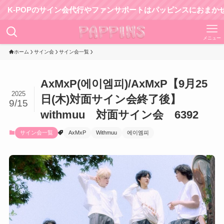
OPのサイン会代行やファンサポートはパッピンスにおまかせ！
メニュー
ホーム
サイン会
サイン会一覧
AxMxP(에이엠피)/AxMxP【9月25
2025
日(木)対面サイン会終了後】
9/15
withmuu 対面サイン会 6392
サイン会一覧
AxMxP
Withmuu
에이엠피