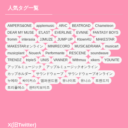
人気タグ一覧
AMPERS&ONE
applemusic
ARrC
BEATROAD
Chameleon
DEAR MY MUSE
E'LAST
EVERLINE
EVNNE
FANTASY BOYS
fromm
interasia
JJMUZE
JUMP UP
Ktown4U
MAKESTAR
MAKESTARオンライン
MINIRECORD
MUSIC&DRAMA
musicart
musicplant
NouerA
Performante
RESCENE
soundwave
TRENDZ
tripleS
UNIS
VANNER
Withmuu
xikers
YOUNITE
アップルミュージック
アップルミュージックオンライン
カップホルダー
サウンドウェーブ
サウンドウェーブオンライン
누에라
싸이커스
앰퍼샌드원
유나이트
유니스
트렌드지
트리플에스
판타지보이즈
X(旧Twitter)