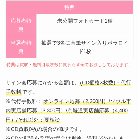
特典
応募者特
未公開フォトカード1種
典
当選者特
抽選で3名に直筆サイン入りポラロイ
典
ド1枚
特典は買取・無料引取枚数に関わらず全てお渡ししております。
サイン会応募にかかる金額は、
(CD価格×枚数)＋代行
手数料
です。
※代行手数料：
オンライン応募（2,200円）/ソウル市
内実店舗応募（3,300円）/京畿道実店舗応募（4,400
円）/それ以外：要相談
※CD買取0枚の場合の値段です。
※CDの配送を希望の場合は別途、送料がかかりま