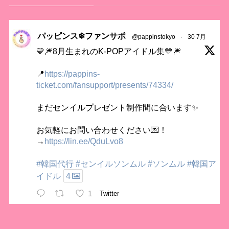
パッピンス❄ファンサポ
@pappinstokyo
·
30 7月
💛🎆8月生まれのK-POPアイドル集💛🎆
📍
https://pappins-
ticket.com/fansupport/presents/74334/
まだセンイルプレゼント制作間に合います✨
お気軽にお問い合わせください💌！
→
https://lin.ee/QduLvo8
#韓国代行
#センイルソンムル
#ソンムル
#韓国ア
イドル
4
1
Twitter
パッピンス❄ファンサポ リツイートされました