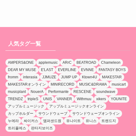
人気タグ一覧
AMPERS&ONE
applemusic
ARrC
BEATROAD
Chameleon
DEAR MY MUSE
E'LAST
EVERLINE
EVNNE
FANTASY BOYS
fromm
interasia
JJMUZE
JUMP UP
Ktown4U
MAKESTAR
MAKESTARオンライン
MINIRECORD
MUSIC&DRAMA
musicart
musicplant
NouerA
Performante
RESCENE
soundwave
TRENDZ
tripleS
UNIS
VANNER
Withmuu
xikers
YOUNITE
アップルミュージック
アップルミュージックオンライン
カップホルダー
サウンドウェーブ
サウンドウェーブオンライン
누에라
싸이커스
앰퍼샌드원
유나이트
유니스
트렌드지
트리플에스
판타지보이즈