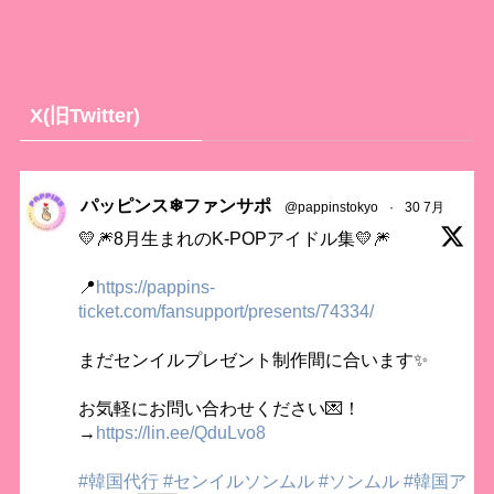
X(旧Twitter)
パッピンス❄ファンサポ
@pappinstokyo
·
30 7月
💛🎆8月生まれのK-POPアイドル集💛🎆
📍
https://pappins-
ticket.com/fansupport/presents/74334/
まだセンイルプレゼント制作間に合います✨
お気軽にお問い合わせください💌！
→
https://lin.ee/QduLvo8
#韓国代行
#センイルソンムル
#ソンムル
#韓国ア