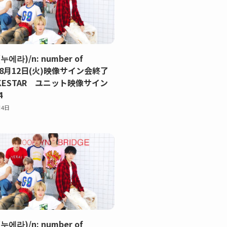
(누에라)/n: number of
【8月12日(火)映像サイン会終了
KESTAR ユニット映像サイン
4
月4日
(누에라)/n: number of