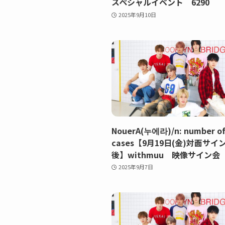
スペシャルイベント 6290
2025年9月10日
NouerA(누에라)/n: number o
cases【9月19日(金)対面サ
後】withmuu 映像サイン会 
2025年9月7日