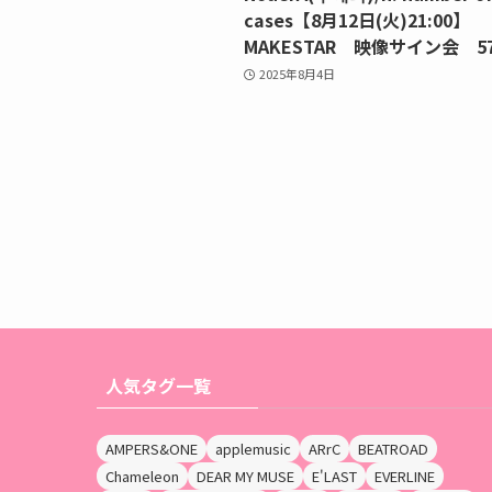
cases【8月12日(火)21:00】
MAKESTAR 映像サイン会 57
2025年8月4日
人気タグ一覧
AMPERS&ONE
applemusic
ARrC
BEATROAD
Chameleon
DEAR MY MUSE
E'LAST
EVERLINE