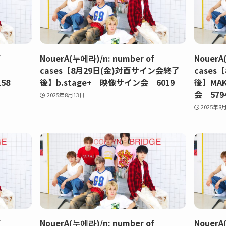
f
NouerA(누에라)/n: number of
NouerA
cases【8月29日(金)対面サイン会終了
cases
58
後】b.stage+ 映像サイン会 6019
後】MA
会 579
2025年8月13日
2025年8
f
NouerA(누에라)/n: number of
NouerA