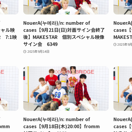
f
NouerA(누에라)/n: number of
NouerA
シャル映
cases【9月21日(日)対面サイン会終了
cases【
 7:1映
後】MAKESTAR 個別スペシャル映像
MAKES
サイン会 6349
2025年9
2025年9月14日
f
NouerA(누에라)/n: number of
NouerA
fromm
cases【9月18日(木)20:00】fromm
cases