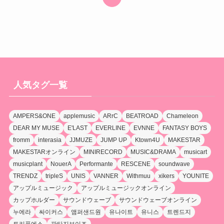
人気タグ一覧
AMPERS&ONE
applemusic
ARrC
BEATROAD
Chameleon
DEAR MY MUSE
E'LAST
EVERLINE
EVNNE
FANTASY BOYS
fromm
interasia
JJMUZE
JUMP UP
Ktown4U
MAKESTAR
MAKESTARオンライン
MINIRECORD
MUSIC&DRAMA
musicart
musicplant
NouerA
Performante
RESCENE
soundwave
TRENDZ
tripleS
UNIS
VANNER
Withmuu
xikers
YOUNITE
アップルミュージック
アップルミュージックオンライン
カップホルダー
サウンドウェーブ
サウンドウェーブオンライン
누에라
싸이커스
앰퍼샌드원
유나이트
유니스
트렌드지
트리플에스
판타지보이즈