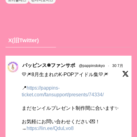
X(旧Twitter)
パッピンス❄ファンサポ
@pappinstokyo
·
30 7月
💛🎆8月生まれのK-POPアイドル集💛🎆
📍
https://pappins-
ticket.com/fansupport/presents/74334/
まだセンイルプレゼント制作間に合います✨
お気軽にお問い合わせください💌！
→
https://lin.ee/QduLvo8