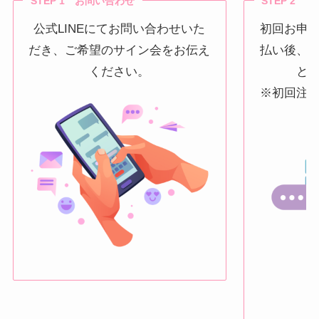
STEP 1 お問い合わせ
STEP 2 
公式LINEにてお問い合わせいた
初回お申
だき、ご希望のサイン会をお伝え
払い後、
ください。
と
※初回注