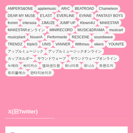
AMPERS&ONE
applemusic
ARrC
BEATROAD
Chameleon
DEAR MY MUSE
E'LAST
EVERLINE
EVNNE
FANTASY BOYS
fromm
interasia
JJMUZE
JUMP UP
Ktown4U
MAKESTAR
MAKESTARオンライン
MINIRECORD
MUSIC&DRAMA
musicart
musicplant
NouerA
Performante
RESCENE
soundwave
TRENDZ
tripleS
UNIS
VANNER
Withmuu
xikers
YOUNITE
アップルミュージック
アップルミュージックオンライン
カップホルダー
サウンドウェーブ
サウンドウェーブオンライン
누에라
싸이커스
앰퍼샌드원
유나이트
유니스
트렌드지
트리플에스
판타지보이즈
X(旧Twitter)