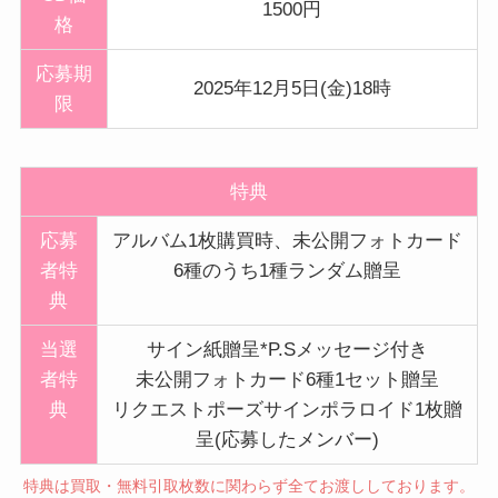
1500円
格
応募期
2025年12月5日(金)18時
限
特典
応募
アルバム1枚購買時、未公開フォトカード
者特
6種のうち1種ランダム贈呈
典
当選
サイン紙贈呈*P.Sメッセージ付き
者特
未公開フォトカード6種1セット贈呈
典
リクエストポーズサインポラロイド1枚贈
呈(応募したメンバー)
特典は買取・無料引取枚数に関わらず全てお渡ししております。