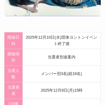
開催日
2025年12月10日(水)団体ヨントンイベン
時
ト終了後
開催
場
当選者別途案内
所
当選人
メンバー別3名(総18名)
数
当選発
2025年12月8日(月)15時
表
CD価