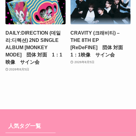
DAILY:DIRECTION (데일
CRAVITY (크래비티) –
리:디렉션) 2ND SINGLE
THE 8TH EP
ALBUM [MONKEY
[ReDeFINE] 団体 対面
MODE] 団体 対面 1：1
1：1映像 サイン会
映像 サイン会
2026年8月5日
2026年8月5日
人気タグ一覧