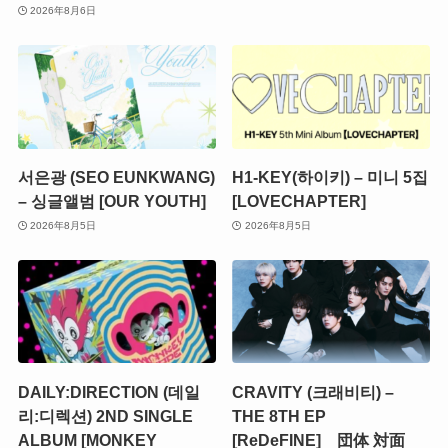
2026年8月6日
서은광 (SEO EUNKWANG)
H1-KEY(하이키) – 미니 5집
– 싱글앨범 [OUR YOUTH]
[LOVECHAPTER]
2026年8月5日
2026年8月5日
DAILY:DIRECTION (데일
CRAVITY (크래비티) –
리:디렉션) 2ND SINGLE
THE 8TH EP
ALBUM [MONKEY
[ReDeFINE] 団体 対面