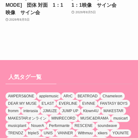
MODE] 団体 対面 1：1
1：1映像 サイン会
映像 サイン会
2026年8月5日
2026年8月5日
人気タグ一覧
AMPERS&ONE
applemusic
ARrC
BEATROAD
Chameleon
DEAR MY MUSE
E'LAST
EVERLINE
EVNNE
FANTASY BOYS
fromm
interasia
JJMUZE
JUMP UP
Ktown4U
MAKESTAR
MAKESTARオンライン
MINIRECORD
MUSIC&DRAMA
musicart
musicplant
NouerA
Performante
RESCENE
soundwave
TRENDZ
tripleS
UNIS
VANNER
Withmuu
xikers
YOUNITE