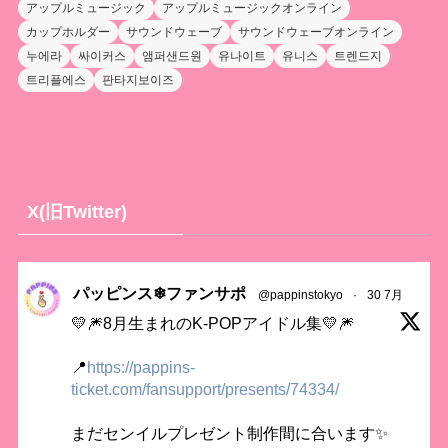
アップルミュージック
アップルミュージックオンライン
カップホルダー
サウンドウェーブ
サウンドウェーブオンライン
누에라
싸이커스
앰퍼샌드원
유나이트
유니스
트렌드지
트리플에스
판타지보이즈
X(旧Twitter)
パッピンス❄ファンサポ
@pappinstokyo
·
30 7月
💛🎆8月生まれのK-POPアイドル集💛🎆
📍
https://pappins-
ticket.com/fansupport/presents/74334/
まだセンイルプレゼント制作間に合います✨