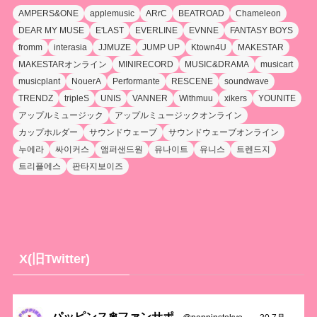
AMPERS&ONE
applemusic
ARrC
BEATROAD
Chameleon
DEAR MY MUSE
E'LAST
EVERLINE
EVNNE
FANTASY BOYS
fromm
interasia
JJMUZE
JUMP UP
Ktown4U
MAKESTAR
MAKESTARオンライン
MINIRECORD
MUSIC&DRAMA
musicart
musicplant
NouerA
Performante
RESCENE
soundwave
TRENDZ
tripleS
UNIS
VANNER
Withmuu
xikers
YOUNITE
アップルミュージック
アップルミュージックオンライン
カップホルダー
サウンドウェーブ
サウンドウェーブオンライン
누에라
싸이커스
앰퍼샌드원
유나이트
유니스
트렌드지
트리플에스
판타지보이즈
X(旧Twitter)
パッピンス❄ファンサポ