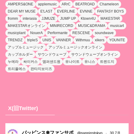
AMPERS&ONE
applemusic
ARrC
BEATROAD
Chameleon
DEAR MY MUSE
E'LAST
EVERLINE
EVNNE
FANTASY BOYS
fromm
interasia
JJMUZE
JUMP UP
Ktown4U
MAKESTAR
MAKESTARオンライン
MINIRECORD
MUSIC&DRAMA
musicart
musicplant
NouerA
Performante
RESCENE
soundwave
TRENDZ
tripleS
UNIS
VANNER
Withmuu
xikers
YOUNITE
アップルミュージック
アップルミュージックオンライン
カップホルダー
サウンドウェーブ
サウンドウェーブオンライン
누에라
싸이커스
앰퍼샌드원
유나이트
유니스
트렌드지
트리플에스
판타지보이즈
X(旧Twitter)
パッピンス❄ファンサポ
@pappinstokyo
·
30 7月