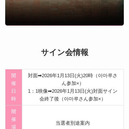
サイン会情報
開
対面➡2026年1月13日(火)20時（아마루さ
催
ん参加×）
日
1：1映像➡2026年1月13日(火)対面サイン
時
会終了後（아마루さん参加×）
開
催
当選者別途案内
場