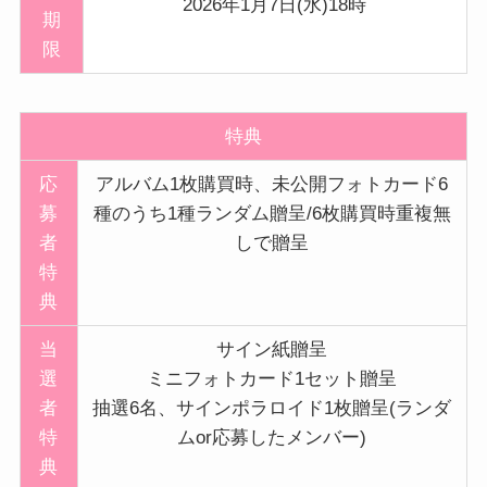
2026年1月7日(水)18時
期
限
特典
応
アルバム1枚購買時、未公開フォトカード6
募
種のうち1種ランダム贈呈/6枚購買時重複無
者
しで贈呈
特
典
当
サイン紙贈呈
選
ミニフォトカード1セット贈呈
者
抽選6名、サインポラロイド1枚贈呈(ランダ
特
ムor応募したメンバー)
典