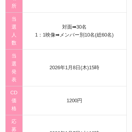
所
当
選
対面➡30名
人
1：1映像➡メンバー別10名(総60名)
数
当
選
2026年1月8日(木)15時
発
表
CD
価
1200円
格
応
募