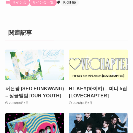
サイン会
サイン会一覧
KickFlip
関連記事
서은광 (SEO EUNKWANG)
H1-KEY(하이키) – 미니 5집
– 싱글앨범 [OUR YOUTH]
[LOVECHAPTER]
2026年8月5日
2026年8月5日