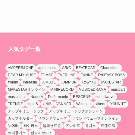
人気タグ一覧
AMPERS&ONE
applemusic
ARrC
BEATROAD
Chameleon
DEAR MY MUSE
E'LAST
EVERLINE
EVNNE
FANTASY BOYS
fromm
interasia
JJMUZE
JUMP UP
Ktown4U
MAKESTAR
MAKESTARオンライン
MINIRECORD
MUSIC&DRAMA
musicart
musicplant
NouerA
Performante
RESCENE
soundwave
TRENDZ
tripleS
UNIS
VANNER
Withmuu
xikers
YOUNITE
アップルミュージック
アップルミュージックオンライン
カップホルダー
サウンドウェーブ
サウンドウェーブオンライン
누에라
싸이커스
앰퍼샌드원
유나이트
유니스
트렌드지
트리플에스
판타지보이즈