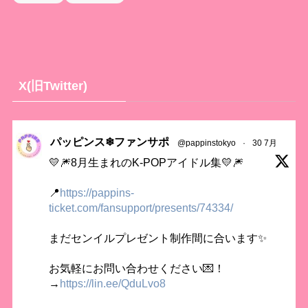
X(旧Twitter)
パッピンス❄ファンサポ
@pappinstokyo
·
30 7月
💛🎆8月生まれのK-POPアイドル集💛🎆
📍
https://pappins-
ticket.com/fansupport/presents/74334/
まだセンイルプレゼント制作間に合います✨
お気軽にお問い合わせください💌！
→
https://lin.ee/QduLvo8