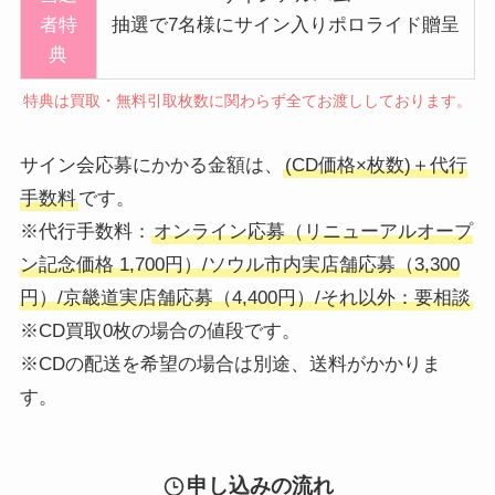
者特
抽選で7名様にサイン入りポロライド贈呈
典
特典は買取・無料引取枚数に関わらず全てお渡ししております。
サイン会応募にかかる金額は、
(CD価格×枚数)＋代行
手数料
です。
※代行手数料：
オンライン応募（リニューアルオープ
ン記念価格 1,700円）/ソウル市内実店舗応募（3,300
円）/京畿道実店舗応募（4,400円）/それ以外：要相談
※CD買取0枚の場合の値段です。
※CDの配送を希望の場合は別途、送料がかかりま
す。
申し込みの流れ