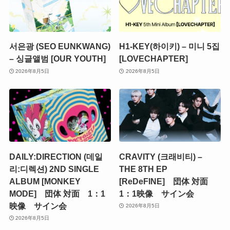
서은광 (SEO EUNKWANG)
H1-KEY(하이키) – 미니 5집
– 싱글앨범 [OUR YOUTH]
[LOVECHAPTER]
2026年8月5日
2026年8月5日
DAILY:DIRECTION (데일
CRAVITY (크래비티) –
리:디렉션) 2ND SINGLE
THE 8TH EP
ALBUM [MONKEY
[ReDeFINE] 団体 対面
MODE] 団体 対面 1：1
1：1映像 サイン会
映像 サイン会
2026年8月5日
2026年8月5日