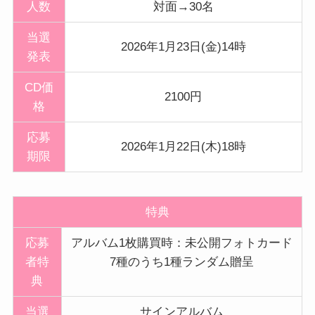
人数
対面→30名
当選
2026年1月23日(金)14時
発表
CD価
2100円
格
応募
2026年1月22日(木)18時
期限
特典
応募
アルバム1枚購買時：未公開フォトカード
者特
7種のうち1種ランダム贈呈
典
当選
サインアルバム