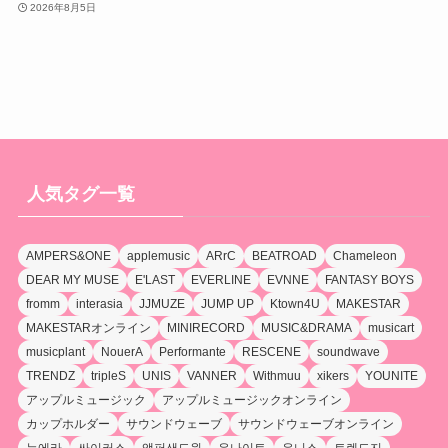
2026年8月5日
人気タグ一覧
AMPERS&ONE
applemusic
ARrC
BEATROAD
Chameleon
DEAR MY MUSE
E'LAST
EVERLINE
EVNNE
FANTASY BOYS
fromm
interasia
JJMUZE
JUMP UP
Ktown4U
MAKESTAR
MAKESTARオンライン
MINIRECORD
MUSIC&DRAMA
musicart
musicplant
NouerA
Performante
RESCENE
soundwave
TRENDZ
tripleS
UNIS
VANNER
Withmuu
xikers
YOUNITE
アップルミュージック
アップルミュージックオンライン
カップホルダー
サウンドウェーブ
サウンドウェーブオンライン