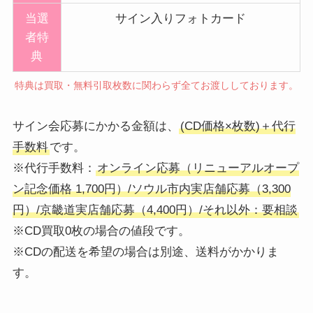
当選
サイン入りフォトカード
者特
典
特典は買取・無料引取枚数に関わらず全てお渡ししております。
サイン会応募にかかる金額は、
(CD価格×枚数)＋代行
手数料
です。
※代行手数料：
オンライン応募（リニューアルオープ
ン記念価格 1,700円）/ソウル市内実店舗応募（3,300
円）/京畿道実店舗応募（4,400円）/それ以外：要相談
※CD買取0枚の場合の値段です。
※CDの配送を希望の場合は別途、送料がかかりま
す。