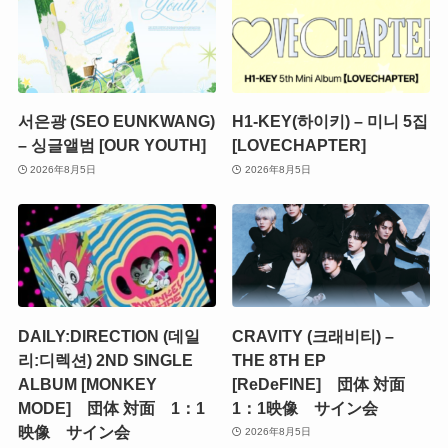
서은광 (SEO EUNKWANG)
H1-KEY(하이키) – 미니 5집
– 싱글앨범 [OUR YOUTH]
[LOVECHAPTER]
2026年8月5日
2026年8月5日
DAILY:DIRECTION (데일
CRAVITY (크래비티) –
리:디렉션) 2ND SINGLE
THE 8TH EP
ALBUM [MONKEY
[ReDeFINE] 団体 対面
MODE] 団体 対面 1：1
1：1映像 サイン会
映像 サイン会
2026年8月5日