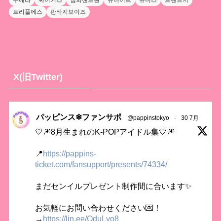
누에라
싸이커스
앰퍼샌드원
유나이트
유니스
트렌드지
트리플에스
판타지보이즈
X(旧Twitter)
パッピンス❄ファンサポ
@pappinstokyo
·
30 7月
💛🎆8月生まれのK-POPアイドル集💛🎆
📍
https://pappins-
ticket.com/fansupport/presents/74334/
まだセンイルプレゼント制作間に合います✨
お気軽にお問い合わせください💌！
→
https://lin.ee/QduLvo8