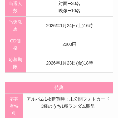
当選人
対面➡30名
数
映像➡10名
当選発
2026年1月24日(土)16時
表
CD価
2200円
格
応募期
2026年1月23日(金)18時
限
特典
応募
アルバム1枚購買時：未公開フォトカード
者特
3種のうち1種ランダム贈呈
典