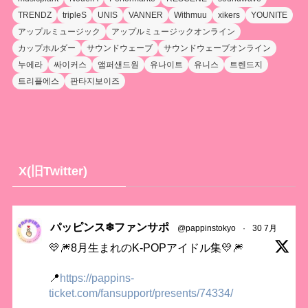
TRENDZ
tripleS
UNIS
VANNER
Withmuu
xikers
YOUNITE
アップルミュージック
アップルミュージックオンライン
カップホルダー
サウンドウェーブ
サウンドウェーブオンライン
누에라
싸이커스
앰퍼샌드원
유나이트
유니스
트렌드지
트리플에스
판타지보이즈
X(旧Twitter)
パッピンス❄ファンサポ
@pappinstokyo
·
30 7月
💛🎆8月生まれのK-POPアイドル集💛🎆
📍
https://pappins-
ticket.com/fansupport/presents/74334/