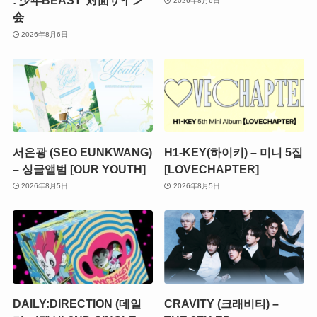
: 少年BEAST’ 対面サイン
2026年8月6日
会
2026年8月6日
서은광 (SEO EUNKWANG)
H1-KEY(하이키) – 미니 5집
– 싱글앨범 [OUR YOUTH]
[LOVECHAPTER]
2026年8月5日
2026年8月5日
DAILY:DIRECTION (데일
CRAVITY (크래비티) –