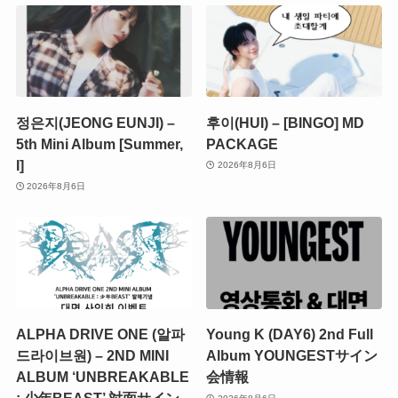
정은지(JEONG EUNJI) –
후이(HUI) – [BINGO] MD
5th Mini Album [Summer,
PACKAGE
I]
2026年8月6日
2026年8月6日
ALPHA DRIVE ONE (알파
Young K (DAY6) 2nd Full
드라이브원) – 2ND MINI
Album YOUNGESTサイン
ALBUM ‘UNBREAKABLE
会情報