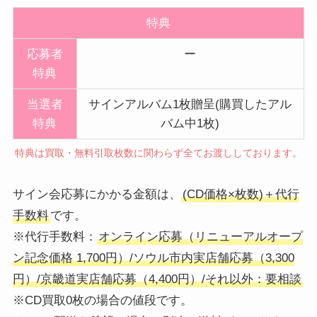
特典
応募者
ー
特典
当選者
サインアルバム1枚贈呈(購買したアル
特典
バム中1枚)
特典は買取・無料引取枚数に関わらず全てお渡ししております。
サイン会応募にかかる金額は、
(CD価格×枚数)＋代行
手数料
です。
※代行手数料：
オンライン応募（リニューアルオープ
ン記念価格 1,700円）/ソウル市内実店舗応募（3,300
円）/京畿道実店舗応募（4,400円）/それ以外：要相談
※CD買取0枚の場合の値段です。