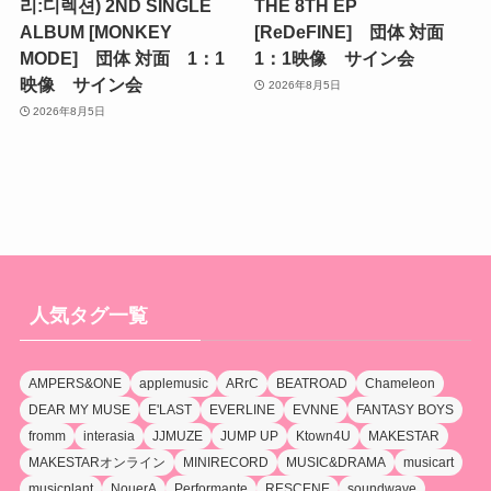
리:디렉션) 2ND SINGLE
THE 8TH EP
ALBUM [MONKEY
[ReDeFINE] 団体 対面
MODE] 団体 対面 1：1
1：1映像 サイン会
映像 サイン会
2026年8月5日
2026年8月5日
人気タグ一覧
AMPERS&ONE
applemusic
ARrC
BEATROAD
Chameleon
DEAR MY MUSE
E'LAST
EVERLINE
EVNNE
FANTASY BOYS
fromm
interasia
JJMUZE
JUMP UP
Ktown4U
MAKESTAR
MAKESTARオンライン
MINIRECORD
MUSIC&DRAMA
musicart
musicplant
NouerA
Performante
RESCENE
soundwave