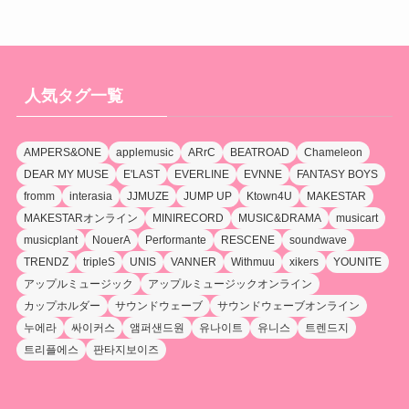
人気タグ一覧
AMPERS&ONE
applemusic
ARrC
BEATROAD
Chameleon
DEAR MY MUSE
E'LAST
EVERLINE
EVNNE
FANTASY BOYS
fromm
interasia
JJMUZE
JUMP UP
Ktown4U
MAKESTAR
MAKESTARオンライン
MINIRECORD
MUSIC&DRAMA
musicart
musicplant
NouerA
Performante
RESCENE
soundwave
TRENDZ
tripleS
UNIS
VANNER
Withmuu
xikers
YOUNITE
アップルミュージック
アップルミュージックオンライン
カップホルダー
サウンドウェーブ
サウンドウェーブオンライン
누에라
싸이커스
앰퍼샌드원
유나이트
유니스
트렌드지
트리플에스
판타지보이즈