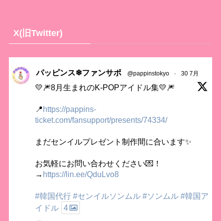
X(旧Twitter)
パッピンス❄ファンサポ
@pappinstokyo
·
30 7月
💛🎆8月生まれのK-POPアイドル集💛🎆
📍
https://pappins-
ticket.com/fansupport/presents/74334/
まだセンイルプレゼント制作間に合います✨
お気軽にお問い合わせください💌！
→
https://lin.ee/QduLvo8
#韓国代行
#センイルソンムル
#ソンムル
#韓国ア
イドル
4