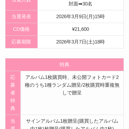
対面➡30名
当選発表
2026年3月9日(月)15時
CD価格
¥21,600
応募期限
2026年3月7日(土)18時
特典
応
アルバム1枚購買時、未公開フォトカード2
募
種のうち1種ランダム贈呈/2枚購買時重複無
者
しで贈呈
特
典
当
サインアルバム1枚贈呈(購買したアルバム
選
中1枚)枚贈呈(購買したアルバム中1枚)