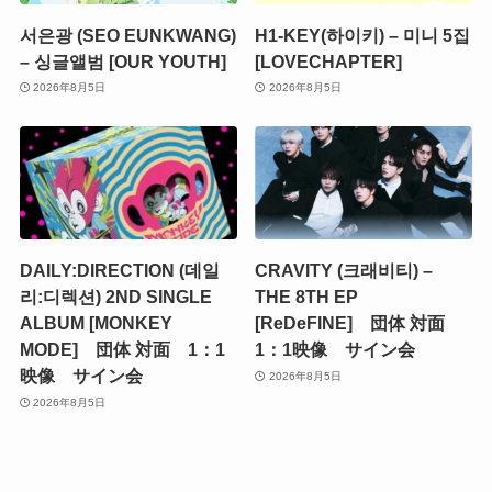
서은광 (SEO EUNKWANG)
H1-KEY(하이키) – 미니 5집
– 싱글앨범 [OUR YOUTH]
[LOVECHAPTER]
2026年8月5日
2026年8月5日
DAILY:DIRECTION (데일
CRAVITY (크래비티) –
리:디렉션) 2ND SINGLE
THE 8TH EP
ALBUM [MONKEY
[ReDeFINE] 団体 対面
MODE] 団体 対面 1：1
1：1映像 サイン会
映像 サイン会
2026年8月5日
2026年8月5日