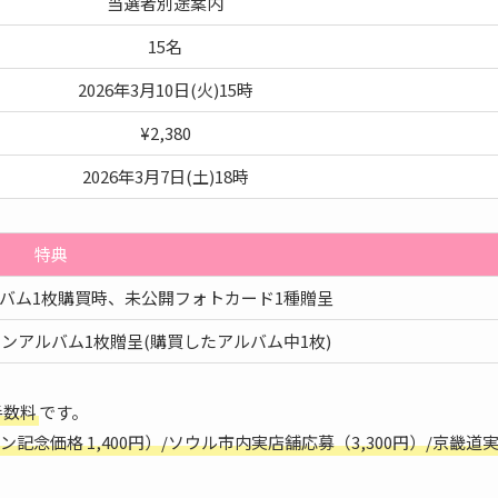
当選者別途案内
15名
2026年3月10日(火)15時
¥2,380
2026年3月7日(土)18時
特典
バム1枚購買時、未公開フォトカード1種贈呈
ンアルバム1枚贈呈(購買したアルバム中1枚)
手数料
です。
念価格 1,400円）/ソウル市内実店舗応募（3,300円）/京畿道