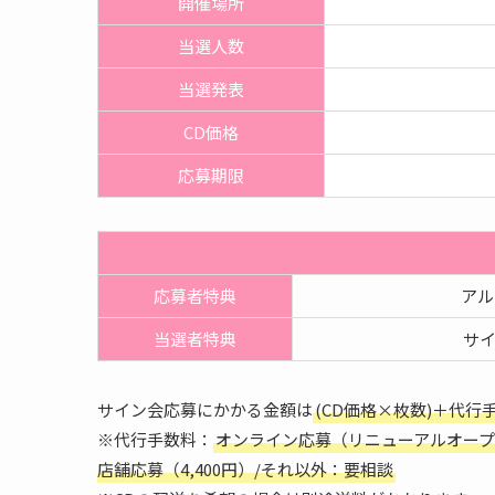
開催
場所
当選人数
当選発表
CD価格
応募期限
応募者特典
アル
当選者特典
サイ
サイン会応募にかかる金額は
(CD価格×枚数)＋代行
※代行手数料：
オンライン応募（リニューアルオープン記
店舗応募（4,400円）/それ以外：要相談