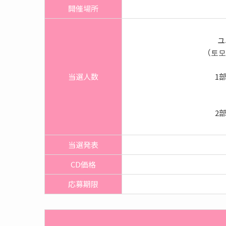
開催
場所
ユ
（토모
当選人数
1
2
当選発表
CD価格
応募期限