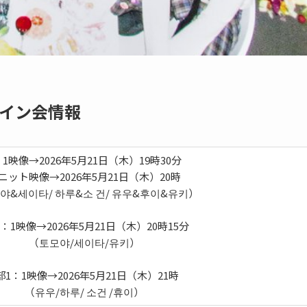
イン会情報
：1映像→2026年5月21日（木）19時30分
ニット映像→2026年5月21日（木）20時
야&세이타/ 하루&소 건/ 유우&후이&유키）
1：1映像→2026年5月21日（木）20時15分
（토모야/세이타/유키）
部1：1映像→2026年5月21日（木）21時
（유우/하루/ 소건 /휴이）