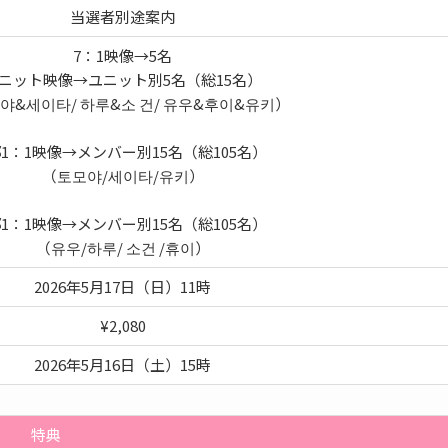
当選者別途案内
7：1映像→5名
ニット映像→ユニット別5名（総15名）
야&세이타/ 하루&소 건/ 유우&후이&유키）
部1：1映像→メンバー別15名（総105名）
（토모야/세이타/유키）
部1：1映像→メンバー別15名（総105名）
（유우/하루/ 소건 /휴이）
2026年5月17日（日）11時
¥2,080
2026年5月16日（土）15時
特典