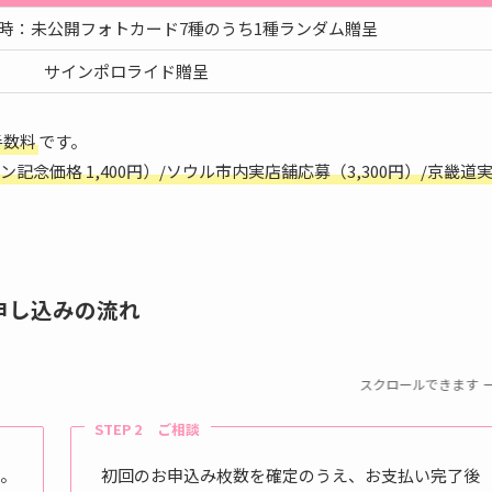
時：未公開フォトカード7種のうち1種ランダム贈呈
サインポロライド贈呈
手数料
です。
念価格 1,400円）/ソウル市内実店舗応募（3,300円）/京畿道
申し込みの流れ
スクロールできます
STEP 2 ご相談
い。
初回のお申込み枚数を確定のうえ、お支払い完了後