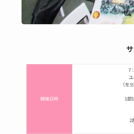
サ
7
ユ
（토모
開催日時
1部
2