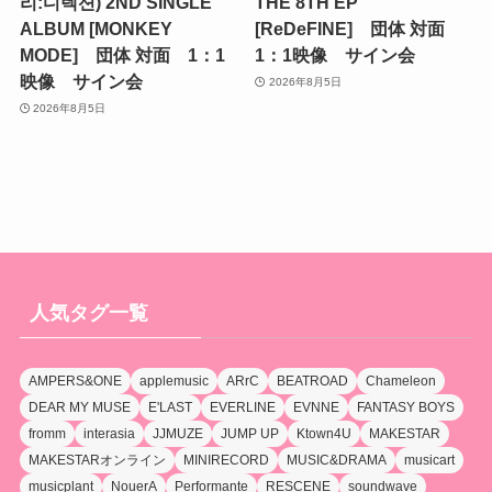
리:디렉션) 2ND SINGLE
THE 8TH EP
ALBUM [MONKEY
[ReDeFINE] 団体 対面
MODE] 団体 対面 1：1
1：1映像 サイン会
映像 サイン会
2026年8月5日
2026年8月5日
人気タグ一覧
AMPERS&ONE
applemusic
ARrC
BEATROAD
Chameleon
DEAR MY MUSE
E'LAST
EVERLINE
EVNNE
FANTASY BOYS
fromm
interasia
JJMUZE
JUMP UP
Ktown4U
MAKESTAR
MAKESTARオンライン
MINIRECORD
MUSIC&DRAMA
musicart
musicplant
NouerA
Performante
RESCENE
soundwave