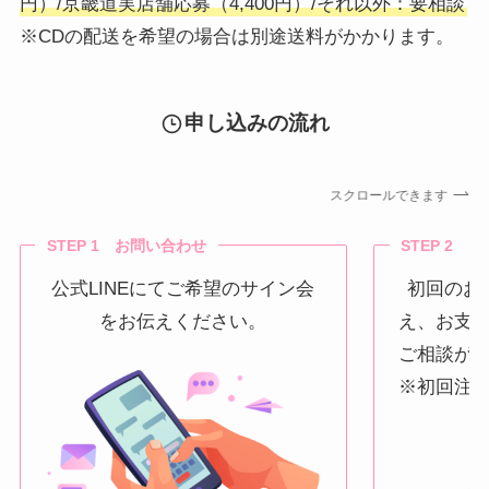
円）/京畿道実店舗応募（4,400円）/それ以外：要相談
※CDの配送を希望の場合は別途送料がかかります。
申し込みの流れ
スクロールできます
STEP 1 お問い合わせ
STEP 2 
公式LINEにてご希望のサイン会
初回のお
をお伝えください。
え、お支
ご相談が
※初回注