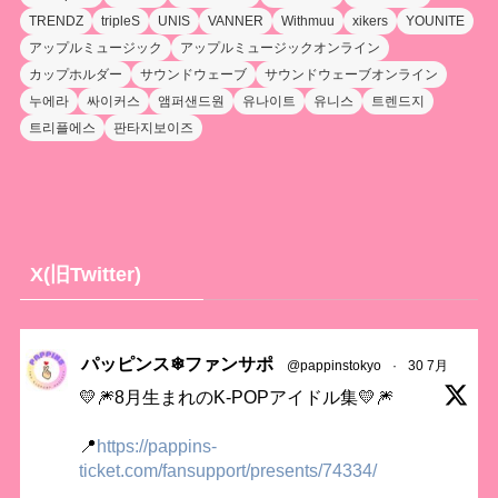
TRENDZ
tripleS
UNIS
VANNER
Withmuu
xikers
YOUNITE
アップルミュージック
アップルミュージックオンライン
カップホルダー
サウンドウェーブ
サウンドウェーブオンライン
누에라
싸이커스
앰퍼샌드원
유나이트
유니스
트렌드지
트리플에스
판타지보이즈
X(旧Twitter)
パッピンス❄ファンサポ
@pappinstokyo
·
30 7月
💛🎆8月生まれのK-POPアイドル集💛🎆
📍
https://pappins-
ticket.com/fansupport/presents/74334/