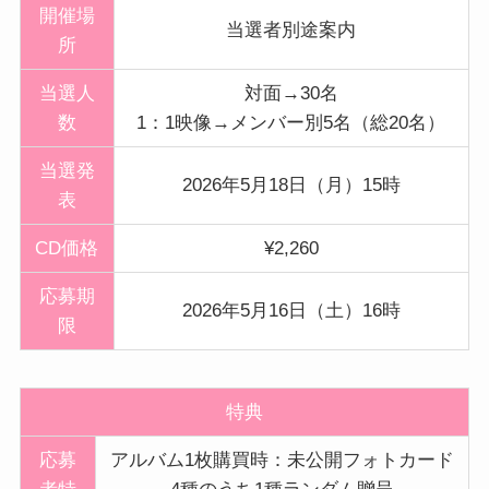
開催
場
当選者別途案内
所
当選人
対面→30名
数
1：1映像→メンバー別5名（総20名）
当選発
2026年5月18日（月）15時
表
CD価格
¥2,260
応募期
2026年5月16日（土）16時
限
特典
応募
アルバム1枚購買時：未公開フォトカード