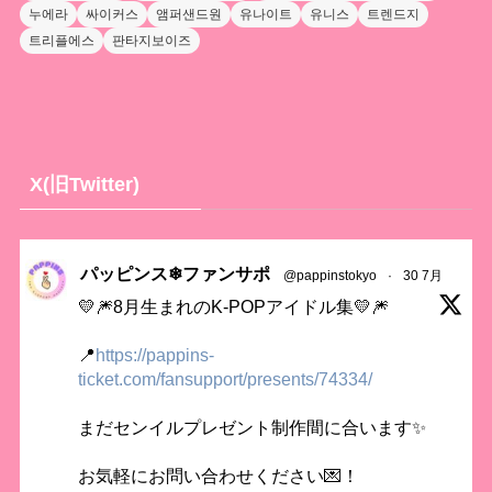
누에라
싸이커스
앰퍼샌드원
유나이트
유니스
트렌드지
트리플에스
판타지보이즈
X(旧Twitter)
パッピンス❄ファンサポ
@pappinstokyo
·
30 7月
💛🎆8月生まれのK-POPアイドル集💛🎆
📍
https://pappins-
ticket.com/fansupport/presents/74334/
まだセンイルプレゼント制作間に合います✨
お気軽にお問い合わせください💌！