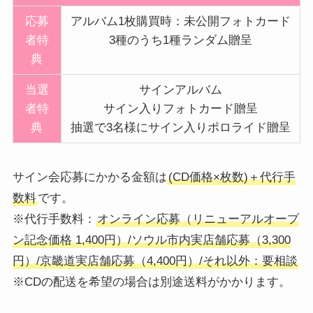
応募
アルバム1枚購買時：未公開フォトカード
者特
3種のうち1種ランダム贈呈
典
当選
サインアルバム
者特
サイン入りフォトカード贈呈
典
抽選で3名様にサイン入りポロライド贈呈
サイン会応募にかかる金額は
(CD価格×枚数)＋代行手
数料
です。
※代行手数料：
オンライン応募（リニューアルオープ
ン記念価格 1,400円）/ソウル市内実店舗応募（3,300
円）/京畿道実店舗応募（4,400円）/それ以外：要相談
※CDの配送を希望の場合は別途送料がかかります。