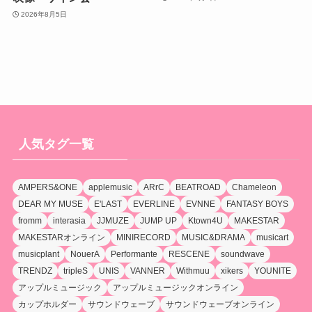
2026年8月5日
人気タグ一覧
AMPERS&ONE
applemusic
ARrC
BEATROAD
Chameleon
DEAR MY MUSE
E'LAST
EVERLINE
EVNNE
FANTASY BOYS
fromm
interasia
JJMUZE
JUMP UP
Ktown4U
MAKESTAR
MAKESTARオンライン
MINIRECORD
MUSIC&DRAMA
musicart
musicplant
NouerA
Performante
RESCENE
soundwave
TRENDZ
tripleS
UNIS
VANNER
Withmuu
xikers
YOUNITE
アップルミュージック
アップルミュージックオンライン
カップホルダー
サウンドウェーブ
サウンドウェーブオンライン