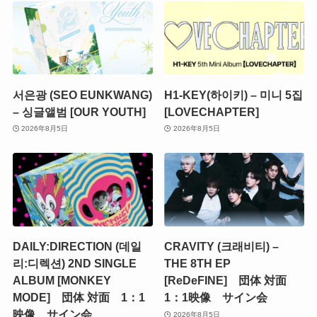
서은광 (SEO EUNKWANG)
H1-KEY(하이키) – 미니 5집
– 싱글앨범 [OUR YOUTH]
[LOVECHAPTER]
2026年8月5日
2026年8月5日
DAILY:DIRECTION (데일
CRAVITY (크래비티) –
리:디렉션) 2ND SINGLE
THE 8TH EP
ALBUM [MONKEY
[ReDeFINE] 団体 対面
MODE] 団体 対面 1：1
1：1映像 サイン会
映像 サイン会
2026年8月5日