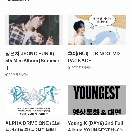
정은지(JEONG EUNJI) –
후이(HUI) – [BINGO] MD
5th Mini Album [Summer,
PACKAGE
I]
2026年8月6日
2026年8月6日
ALPHA DRIVE ONE (알파
Young K (DAY6) 2nd Full
드라이브원) – 2ND MINI
Album YOUNGESTサイン