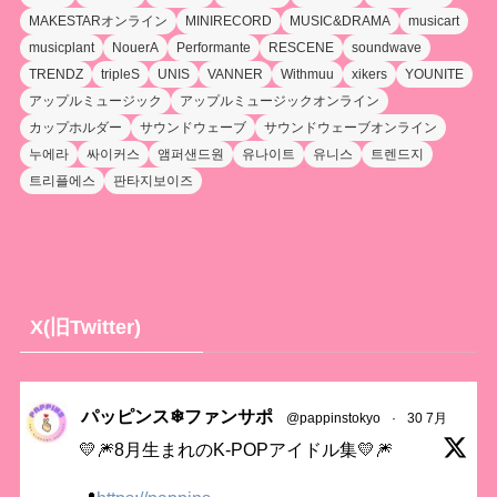
MAKESTARオンライン
MINIRECORD
MUSIC&DRAMA
musicart
musicplant
NouerA
Performante
RESCENE
soundwave
TRENDZ
tripleS
UNIS
VANNER
Withmuu
xikers
YOUNITE
アップルミュージック
アップルミュージックオンライン
カップホルダー
サウンドウェーブ
サウンドウェーブオンライン
누에라
싸이커스
앰퍼샌드원
유나이트
유니스
트렌드지
트리플에스
판타지보이즈
X(旧Twitter)
パッピンス❄ファンサポ
@pappinstokyo
·
30 7月
💛🎆8月生まれのK-POPアイドル集💛🎆