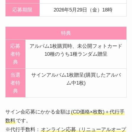
応募期限
2026年5月29日（金）18時
特典
応募
アルバム1枚購買時、未公開フォトカード
者特
10種のうち1種ランダム贈呈
典
当選
サインアルバム1枚贈呈(購買したアルバ
者特
ム中1枚)
典
サイン会応募にかかる金額は
(CD価格×枚数)＋代行手
数料
です。
※代行手数料：
オンライン応募（リニューアルオープ