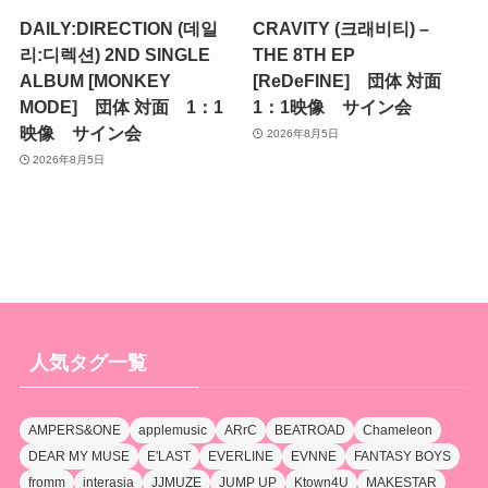
DAILY:DIRECTION (데일
CRAVITY (크래비티) –
리:디렉션) 2ND SINGLE
THE 8TH EP
ALBUM [MONKEY
[ReDeFINE] 団体 対面
MODE] 団体 対面 1：1
1：1映像 サイン会
映像 サイン会
2026年8月5日
2026年8月5日
人気タグ一覧
AMPERS&ONE
applemusic
ARrC
BEATROAD
Chameleon
DEAR MY MUSE
E'LAST
EVERLINE
EVNNE
FANTASY BOYS
fromm
interasia
JJMUZE
JUMP UP
Ktown4U
MAKESTAR