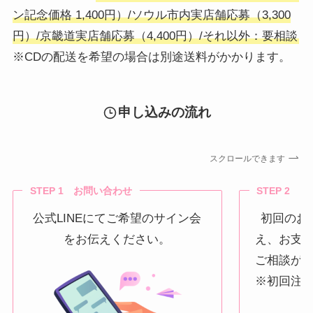
ン記念価格 1,400円）/ソウル市内実店舗応募（3,300
円）/京畿道実店舗応募（4,400円）/それ以外：要相談
※CDの配送を希望の場合は別途送料がかかります。
申し込みの流れ
スクロールできます
STEP 1 お問い合わせ
STEP 2 
公式LINEにてご希望のサイン会
初回のお
をお伝えください。
え、お支
ご相談が
※初回注