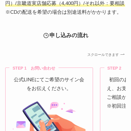
円）/京畿道実店舗応募（4,400円）/それ以外：要相談
※CDの配送を希望の場合は別途送料がかかります。
申し込みの流れ
スクロールできます
STEP 1 お問い合わせ
STEP 2 
公式LINEにてご希望のサイン会
初回のお
をお伝えください。
え、お支
ご相談が
※初回注