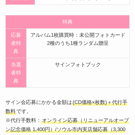
特典
応募
アルバム1枚購買時：未公開フォトカード
者特
2種のうち1種ランダム贈呈
典
当選
サインフォトブック
者特
典
サイン会応募にかかる金額は
(CD価格×枚数)＋代行手
数料
です。
※代行手数料：
オンライン応募（リニューアルオープ
ン記念価格 1,400円）/ソウル市内実店舗応募（3,300