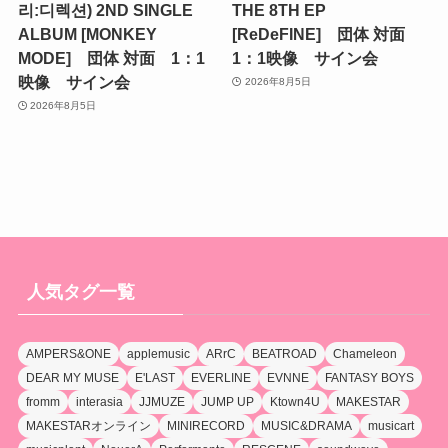
리:디렉션) 2ND SINGLE
THE 8TH EP
ALBUM [MONKEY
[ReDeFINE] 団体 対面
MODE] 団体 対面 1：1
1：1映像 サイン会
映像 サイン会
2026年8月5日
2026年8月5日
人気タグ一覧
AMPERS&ONE
applemusic
ARrC
BEATROAD
Chameleon
DEAR MY MUSE
E'LAST
EVERLINE
EVNNE
FANTASY BOYS
fromm
interasia
JJMUZE
JUMP UP
Ktown4U
MAKESTAR
MAKESTARオンライン
MINIRECORD
MUSIC&DRAMA
musicart