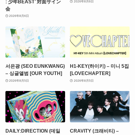
: 少年BEAST’ 対面サイン
2026年8月6日
会
2026年8月6日
서은광 (SEO EUNKWANG)
H1-KEY(하이키) – 미니 5집
– 싱글앨범 [OUR YOUTH]
[LOVECHAPTER]
2026年8月5日
2026年8月5日
DAILY:DIRECTION (데일
CRAVITY (크래비티) –