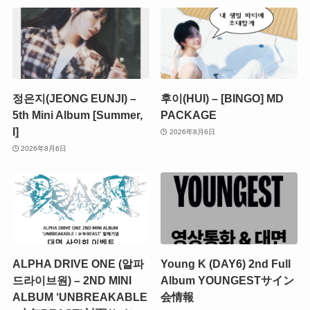
정은지(JEONG EUNJI) –
후이(HUI) – [BINGO] MD
5th Mini Album [Summer,
PACKAGE
I]
2026年8月6日
2026年8月6日
ALPHA DRIVE ONE (알파
Young K (DAY6) 2nd Full
드라이브원) – 2ND MINI
Album YOUNGESTサイン
ALBUM ‘UNBREAKABLE
会情報