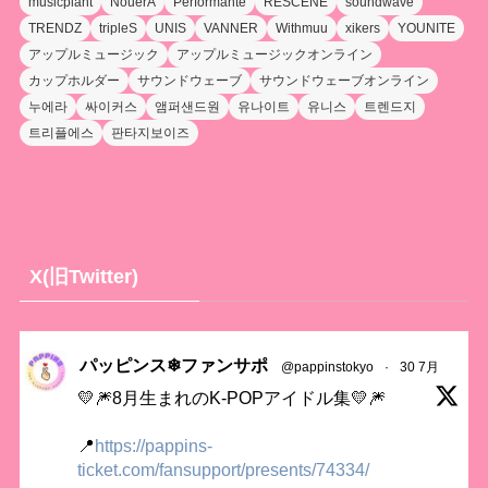
musicplant
NouerA
Performante
RESCENE
soundwave
TRENDZ
tripleS
UNIS
VANNER
Withmuu
xikers
YOUNITE
アップルミュージック
アップルミュージックオンライン
カップホルダー
サウンドウェーブ
サウンドウェーブオンライン
누에라
싸이커스
앰퍼샌드원
유나이트
유니스
트렌드지
트리플에스
판타지보이즈
X(旧Twitter)
パッピンス❄ファンサポ
@pappinstokyo
·
30 7月
💛🎆8月生まれのK-POPアイドル集💛🎆
📍
https://pappins-
ticket.com/fansupport/presents/74334/