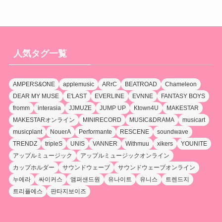
人気タグ一覧
AMPERS&ONE
applemusic
ARrC
BEATROAD
Chameleon
DEAR MY MUSE
E'LAST
EVERLINE
EVNNE
FANTASY BOYS
fromm
interasia
JJMUZE
JUMP UP
Ktown4U
MAKESTAR
MAKESTARオンライン
MINIRECORD
MUSIC&DRAMA
musicart
musicplant
NouerA
Performante
RESCENE
soundwave
TRENDZ
tripleS
UNIS
VANNER
Withmuu
xikers
YOUNITE
アップルミュージック
アップルミュージックオンライン
カップホルダー
サウンドウェーブ
サウンドウェーブオンライン
누에라
싸이커스
앰퍼샌드원
유나이트
유니스
트렌드지
트리플에스
판타지보이즈