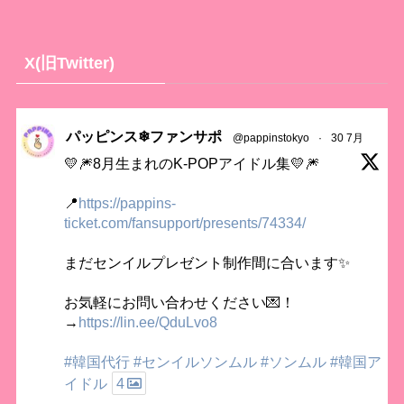
X(旧Twitter)
パッピンス❄ファンサポ
@pappinstokyo
·
30 7月
💛🎆8月生まれのK-POPアイドル集💛🎆
📍
https://pappins-
ticket.com/fansupport/presents/74334/
まだセンイルプレゼント制作間に合います✨
お気軽にお問い合わせください💌！
→
https://lin.ee/QduLvo8
#韓国代行
#センイルソンムル
#ソンムル
#韓国ア
イドル
4